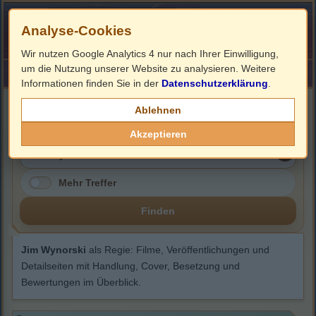
Analyse-Cookies
Wir nutzen Google Analytics 4 nur nach Ihrer Einwilligung,
um die Nutzung unserer Website zu analysieren. Weitere
HOME
Impressum
Links
Informationen finden Sie in der
Datenschutzerklärung
.
Jim Wynorski
Ablehnen
Akzeptieren
Mehr Treffer
Finden
Jim Wynorski
als Regie: Filme, Veröffentlichungen und
Detailseiten mit Handlung, Cover, Besetzung und
Bewertungen im Überblick.