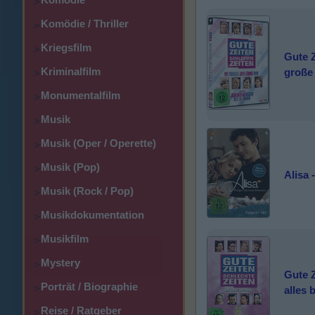
>
Komödie / Thriller
>
Kriegsfilm
>
Gute Z
Kriminalfilm
große
>
Monumentalfilm
>
Musik
>
Musik (Oper / Operette)
>
Musik (Pop)
>
Alisa 
Musik (Rock / Pop)
>
Musikdokumentation
>
Musikfilm
>
Mystery
>
Gute Z
Porträt / Biographie
>
alles 
Reise / Ratgeber
>