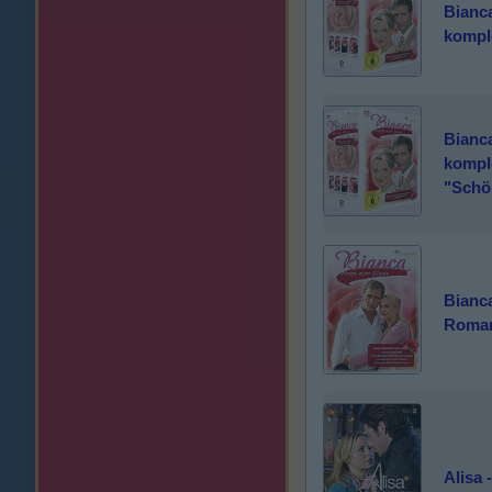
Bianc
kompl
Bianc
komple
"Schö
Bianc
Roman
Alisa 