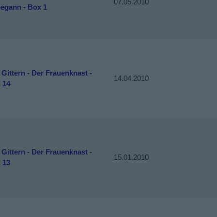
07.05.2010
begann - Box 1
 Gittern - Der Frauenknast -
14.04.2010
l 14
 Gittern - Der Frauenknast -
15.01.2010
l 13