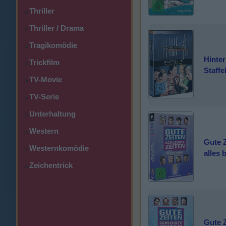
Thriller
>
Thriller / Drama
>
Tragikomödie
>
Hinter
Trickfilm
>
Staffe
TV-Movie
>
TV-Serie
>
Unterhaltung
>
Western
>
Gute Z
Westernkomödie
>
alles 
Zeichentrick
>
Gute Z