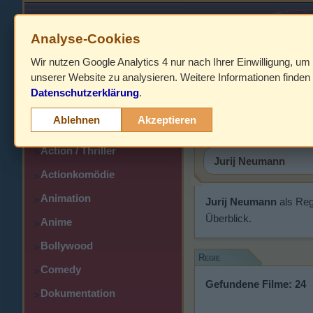
Analyse-Cookies
Wir nutzen Google Analytics 4 nur nach Ihrer Einwilligung, um
HOME
unserer Website zu analysieren. Weitere Informationen finden 
Datenschutzerklärung
.
Abenteuer
Jurij Neu
>
Ablehnen
Akzeptieren
Action
>
Action / Thriller
>
Actionkomödie
>
Animation
>
Jurij Neumann
als Reg
Überblick.
Anime
>
Bollywood
>
Regie
Comedy
>
Gefundene Filme: 24
Dokumentation
>