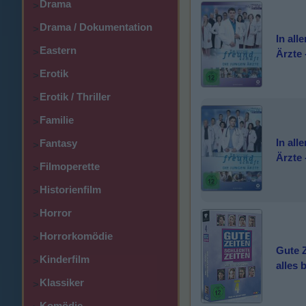
Drama
>
Drama / Dokumentation
>
In all
Eastern
>
Ärzte 
Erotik
>
Erotik / Thriller
>
Familie
>
In all
Fantasy
>
Ärzte 
Filmoperette
>
Historienfilm
>
Horror
>
Horrorkomödie
>
Gute Z
Kinderfilm
>
alles 
Klassiker
>
Komödie