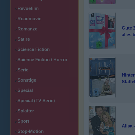
Revuefilm
>
Roadmovie
>
Gute Z
Romanze
>
alles 
Satire
>
Science Fiction
>
Science Fiction / Horror
>
Serie
>
Hinter
Sonstige
>
Staffe
Special
>
Special (TV-Serie)
>
Splatter
>
Sport
>
Alisa 
Stop-Motion
>