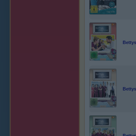
Bettys
Bettys
Bettys