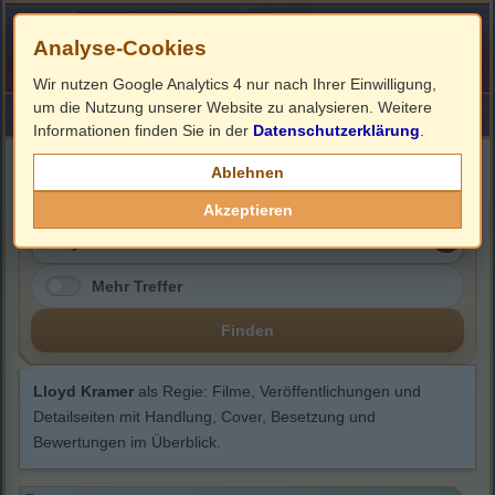
Analyse-Cookies
Wir nutzen Google Analytics 4 nur nach Ihrer Einwilligung,
um die Nutzung unserer Website zu analysieren. Weitere
HOME
Impressum
Links
Informationen finden Sie in der
Datenschutzerklärung
.
Lloyd Kramer
Ablehnen
Akzeptieren
Mehr Treffer
Finden
Lloyd Kramer
als Regie: Filme, Veröffentlichungen und
Detailseiten mit Handlung, Cover, Besetzung und
Bewertungen im Überblick.