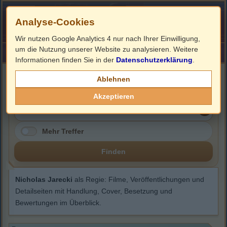
Analyse-Cookies
Wir nutzen Google Analytics 4 nur nach Ihrer Einwilligung,
um die Nutzung unserer Website zu analysieren. Weitere
HOME
Impressum
Links
Informationen finden Sie in der
Datenschutzerklärung
.
Nicholas Jarecki
Ablehnen
Akzeptieren
Mehr Treffer
Finden
Nicholas Jarecki
als Regie: Filme, Veröffentlichungen und
Detailseiten mit Handlung, Cover, Besetzung und
Bewertungen im Überblick.