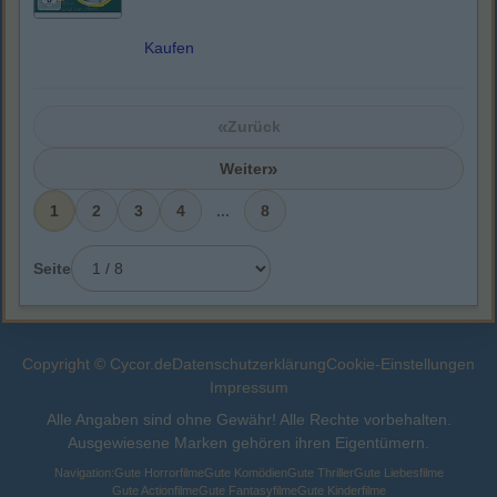
Kaufen
«
Zurück
»
Weiter
1
2
3
4
...
8
Seite
Copyright © Cycor.de
Datenschutzerklärung
Cookie-Einstellungen
Impressum
Alle Angaben sind ohne Gewähr! Alle Rechte vorbehalten.
Ausgewiesene Marken gehören ihren Eigentümern.
Navigation:
Gute Horrorfilme
Gute Komödien
Gute Thriller
Gute Liebesfilme
Gute Actionfilme
Gute Fantasyfilme
Gute Kinderfilme