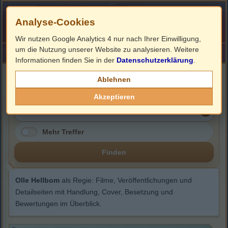
Analyse-Cookies
Wir nutzen Google Analytics 4 nur nach Ihrer Einwilligung,
um die Nutzung unserer Website zu analysieren. Weitere
HOME
Impressum
Links
Informationen finden Sie in der
Datenschutzerklärung
.
Olle Hellbom
Ablehnen
Akzeptieren
Mehr Treffer
Finden
Olle Hellbom
als Regie: Filme, Veröffentlichungen und
Detailseiten mit Handlung, Cover, Besetzung und
Bewertungen im Überblick.