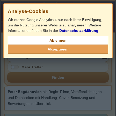
Analyse-Cookies
Wir nutzen Google Analytics 4 nur nach Ihrer Einwilligung,
um die Nutzung unserer Website zu analysieren. Weitere
HOME
Impressum
Links
Informationen finden Sie in der
Datenschutzerklärung
.
Peter Bogdanovich
Ablehnen
Akzeptieren
Mehr Treffer
Finden
Peter Bogdanovich
als Regie: Filme, Veröffentlichungen
und Detailseiten mit Handlung, Cover, Besetzung und
Bewertungen im Überblick.