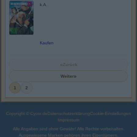
k.A.
Kaufen
«
Zurück
»
Weiter
1
2
Copyright © Cycor.de
Datenschutzerklärung
Cookie-Einstellungen
Impressum
Alle Angaben sind ohne Gewähr! Alle Rechte vorbehalten.
Ausgewiesene Marken gehören ihren Eigentümern.