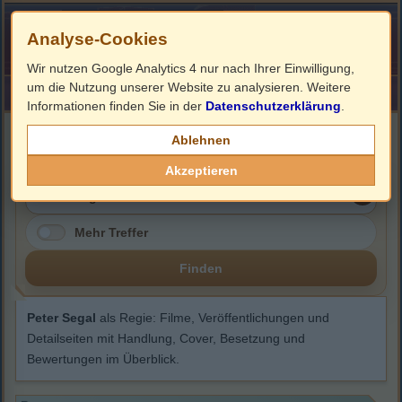
Analyse-Cookies
Wir nutzen Google Analytics 4 nur nach Ihrer Einwilligung,
um die Nutzung unserer Website zu analysieren. Weitere
HOME
Impressum
Links
Informationen finden Sie in der
Datenschutzerklärung
.
Peter Segal
Ablehnen
Akzeptieren
Mehr Treffer
Finden
Peter Segal
als Regie: Filme, Veröffentlichungen und
Detailseiten mit Handlung, Cover, Besetzung und
Bewertungen im Überblick.