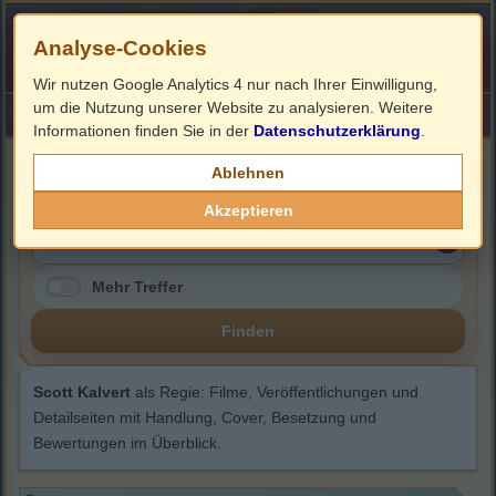
Analyse-Cookies
Wir nutzen Google Analytics 4 nur nach Ihrer Einwilligung,
um die Nutzung unserer Website zu analysieren. Weitere
HOME
Impressum
Links
Informationen finden Sie in der
Datenschutzerklärung
.
Scott Kalvert
Ablehnen
Akzeptieren
Mehr Treffer
Finden
Scott Kalvert
als Regie: Filme, Veröffentlichungen und
Detailseiten mit Handlung, Cover, Besetzung und
Bewertungen im Überblick.