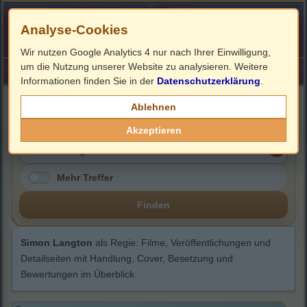
Analyse-Cookies
Wir nutzen Google Analytics 4 nur nach Ihrer Einwilligung,
um die Nutzung unserer Website zu analysieren. Weitere
HOME
Impressum
Links
Informationen finden Sie in der
Datenschutzerklärung
.
Simon Langton
Ablehnen
Akzeptieren
Mehr Treffer
Finden
Simon Langton
als Regie: Filme, Veröffentlichungen und
Detailseiten mit Handlung, Cover, Besetzung und
Bewertungen im Überblick.