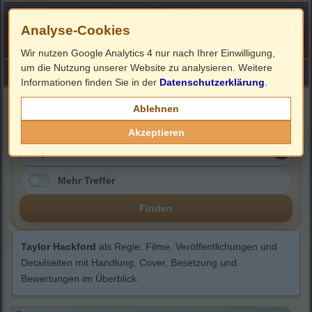
Analyse-Cookies
Wir nutzen Google Analytics 4 nur nach Ihrer Einwilligung,
um die Nutzung unserer Website zu analysieren. Weitere
HOME
Impressum
Links
Informationen finden Sie in der
Datenschutzerklärung
.
Taylor Hackford
Ablehnen
Akzeptieren
Mehr Treffer
Finden
Taylor Hackford
als Regie: Filme, Veröffentlichungen und
Detailseiten mit Handlung, Cover, Besetzung und
Bewertungen im Überblick.