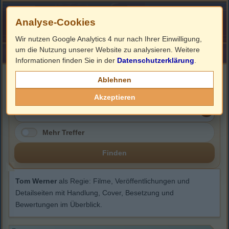
Analyse-Cookies
Wir nutzen Google Analytics 4 nur nach Ihrer Einwilligung,
um die Nutzung unserer Website zu analysieren. Weitere
HOME
Impressum
Links
Informationen finden Sie in der
Datenschutzerklärung
.
Tom Werner
Ablehnen
Akzeptieren
Mehr Treffer
Finden
Tom Werner
als Regie: Filme, Veröffentlichungen und
Detailseiten mit Handlung, Cover, Besetzung und
Bewertungen im Überblick.