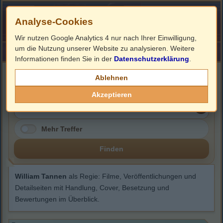
Analyse-Cookies
Wir nutzen Google Analytics 4 nur nach Ihrer Einwilligung,
um die Nutzung unserer Website zu analysieren. Weitere
HOME
Impressum
Links
Informationen finden Sie in der
Datenschutzerklärung
.
William Tannen
Ablehnen
Akzeptieren
Mehr Treffer
Finden
William Tannen
als Regie: Filme, Veröffentlichungen und
Detailseiten mit Handlung, Cover, Besetzung und
Bewertungen im Überblick.