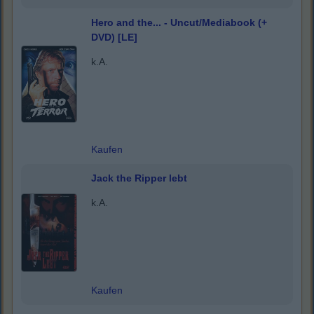
Hero and the... - Uncut/Mediabook (+
DVD) [LE]
k.A.
Kaufen
Jack the Ripper lebt
k.A.
Kaufen