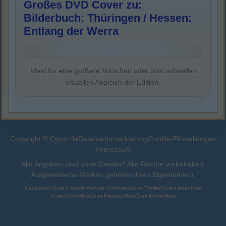
Großes DVD Cover zu:
Bilderbuch: Thüringen / Hessen:
Entlang der Werra
Ideal für eine größere Vorschau oder zum schnellen
visuellen Abgleich der Edition.
Copyright © Cycor.de
Datenschutzerklärung
Cookie-Einstellungen
Impressum
Alle Angaben sind ohne Gewähr! Alle Rechte vorbehalten.
Ausgewiesene Marken gehören ihren Eigentümern.
Navigation:
Gute Horrorfilme
Gute Komödien
Gute Thriller
Gute Liebesfilme
Gute Actionfilme
Gute Fantasyfilme
Gute Kinderfilme