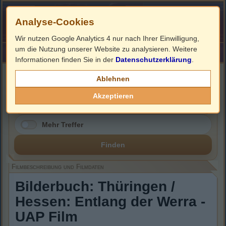
Analyse-Cookies
Wir nutzen Google Analytics 4 nur nach Ihrer Einwilligung,
um die Nutzung unserer Website zu analysieren. Weitere
HOME
Impressum
Links
Informationen finden Sie in der
Datenschutzerklärung
.
Filmbeschreibung, Cover & DVD Infos
Ablehnen
Akzeptieren
Mehr Treffer
Finden
Filmbeschreibung und Filmdaten
Bilderbuch: Thüringen /
Hessen: Entlang der Werra -
UAP Film