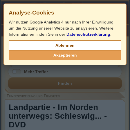
Analyse-Cookies
Wir nutzen Google Analytics 4 nur nach Ihrer Einwilligung,
um die Nutzung unserer Website zu analysieren. Weitere
HOME
Impressum
Links
Informationen finden Sie in der
Datenschutzerklärung
.
Filmbeschreibung, Cover & DVD Infos
Ablehnen
Akzeptieren
Mehr Treffer
Finden
Filmbeschreibung und Filmdaten
Landpartie - Im Norden
unterwegs: Schleswig... -
DVD