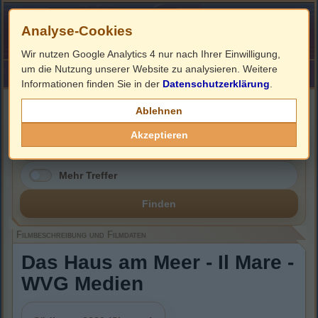
Analyse-Cookies
Wir nutzen Google Analytics 4 nur nach Ihrer Einwilligung,
um die Nutzung unserer Website zu analysieren. Weitere
HOME
Impressum
Links
Informationen finden Sie in der
Datenschutzerklärung
.
Filmbeschreibung, Cover & DVD Infos
Ablehnen
Akzeptieren
Mehr Treffer
Finden
Filmbeschreibung und Filmdaten
Das Haus am Meer - Il Mare -
WVG Medien