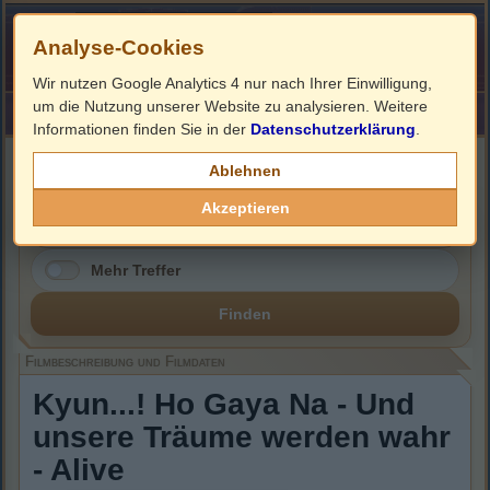
Analyse-Cookies
Wir nutzen Google Analytics 4 nur nach Ihrer Einwilligung,
um die Nutzung unserer Website zu analysieren. Weitere
HOME
Impressum
Links
Informationen finden Sie in der
Datenschutzerklärung
.
Filmbeschreibung, Cover & DVD Infos
Ablehnen
Akzeptieren
Mehr Treffer
Finden
Filmbeschreibung und Filmdaten
Kyun...! Ho Gaya Na - Und
unsere Träume werden wahr
- Alive