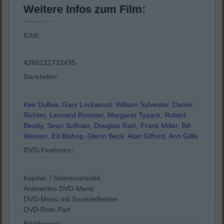
Weitere Infos zum Film:
EAN:
4260121732495
Darsteller:
Keir Dullea
,
Gary Lockwood
,
William Sylvester
,
Daniel
Richter
,
Leonard Rossiter
,
Margaret Tyzack
,
Robert
Beatty
,
Sean Sullivan
,
Douglas Rain
,
Frank Miller
,
Bill
Weston
,
Ed Bishop
,
Glenn Beck
,
Alan Gifford
,
Ann Gillis
DVD-Features:
Kapitel- / Szenenanwahl
Animiertes DVD-Menü
DVD-Menü mit Soundeffekten
DVD-Rom Part
Bildformat: