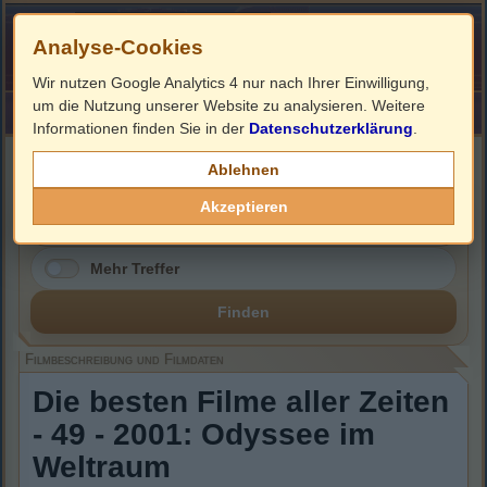
Analyse-Cookies
Wir nutzen Google Analytics 4 nur nach Ihrer Einwilligung,
um die Nutzung unserer Website zu analysieren. Weitere
HOME
Impressum
Links
Informationen finden Sie in der
Datenschutzerklärung
.
Filmbeschreibung, Cover & DVD Infos
Ablehnen
Akzeptieren
Mehr Treffer
Finden
Filmbeschreibung und Filmdaten
Die besten Filme aller Zeiten
- 49 - 2001: Odyssee im
Weltraum