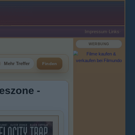
Impressum
·
Links
·
WERBUNG
Mehr Treffer
Finden
deszone -