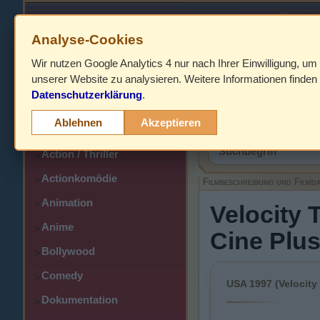
Analyse-Cookies
Wir nutzen Google Analytics 4 nur nach Ihrer Einwilligung, um
HOME
unserer Website zu analysieren. Weitere Informationen finden 
Datenschutzerklärung
.
Abenteuer
>
Filmbeschreibung,
Ablehnen
Akzeptieren
Action
>
Action / Thriller
>
Actionkomödie
>
Filmbeschreibung und Filmd
Animation
>
Velocity 
Anime
>
Cine Plu
Bollywood
>
Comedy
>
USA 1997 (Velocity
Dokumentation
>