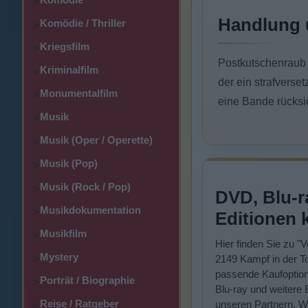
>
Handlung 
Komödie / Thriller
>
Kriegsfilm
>
Postkutschenraub 
Kriminalfilm
>
der ein strafverse
Monumentalfilm
>
eine Bande rücksi
Musik
>
Musik (Oper / Operette)
>
Musik (Pop)
>
Musik (Rock / Pop)
>
DVD, Blu-r
Musikdokumentation
>
Editionen 
Musikfilm
>
Hier finden Sie zu "V
Mystery
>
2149 Kampf in der 
passende Kaufoptio
Porträt / Biographie
>
Blu-ray und weitere 
Reise / Ratgeber
unseren Partnern. W
>