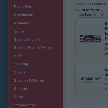
diese Links kaufen, e
Revuefilm
>
ggf. eine Provision. 
entstehen keine Meh
Roadmovie
>
Romanze
B
>
F
Satire
>
k
D
Science Fiction
>
u
Science Fiction / Horror
>
E
e
Serie
>
Sonstige
>
B
Special
>
s
D
Special (TV-Serie)
>
B
Splatter
>
f
Sport
>
Stop-Motion
>