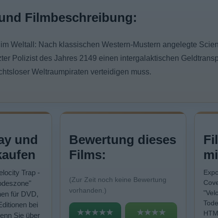
und Filmbeschreibung:
im Weltall: Nach klassischen Western-Mustern angelegte Scienc
tzter Polizist des Jahres 2149 einen intergalaktischen Geldtran
chtsloser Weltraumpiraten verteidigen muss.
ay und
Bewertung dieses
Fi
kaufen
Films:
mi
elocity Trap -
Expo
(Zur Zeit noch keine Bewertung
Cove
Todeszone"
vorhanden.)
"Vel
nen für DVD,
Tode
Editionen bei
★★★★★
★★★★
HTML
enn Sie über