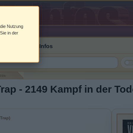
 die Nutzung
Sie in der
 Cover & DVD Infos
aten
Trap - 2149 Kampf in der To
s
 Trap)