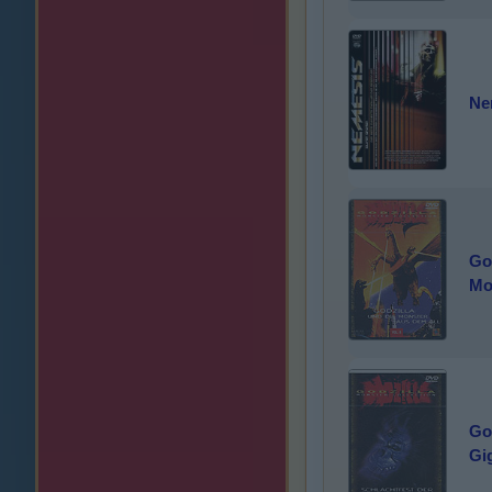
Ne
God
Mo
God
Gi