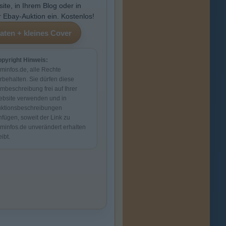
ite, in Ihrem Blog oder in
r Ebay-Auktion ein. Kostenlos!
pyright Hinweis:
lminfos.de, alle Rechte
rbehalten. Sie dürfen diese
lmbeschreibung frei auf Ihrer
bsite verwenden und in
ktionsbeschreibungen
nfügen, soweit der Link zu
lminfos.de unverändert erhalten
eibt.