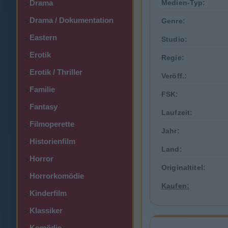
Drama
Medien-Typ:
>
Drama / Dokumentation
Genre:
>
Eastern
>
Studio:
Erotik
>
Regie:
Erotik / Thriller
>
Veröff.:
Familie
>
FSK:
Fantasy
>
Laufzeit:
Filmoperette
>
Jahr:
Historienfilm
>
Land:
Horror
>
Originaltitel:
Horrorkomödie
>
Kaufen:
Kinderfilm
>
Klassiker
>
Komödie