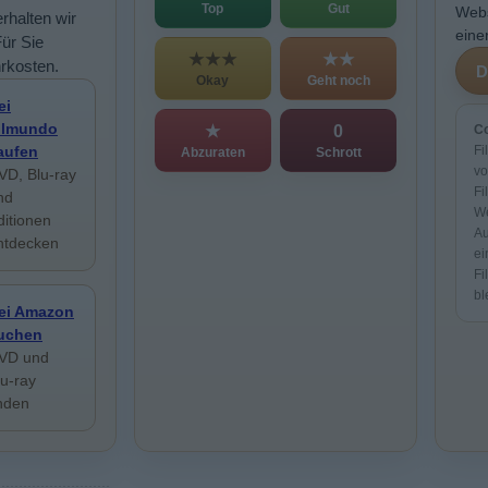
Top
Gut
Webs
rhalten wir
eine
Für Sie
★★★
★★
rkosten.
Okay
Geht noch
ei
ilmundo
★
0
Co
aufen
Fi
Abzuraten
Schrott
vo
VD, Blu-ray
Fi
nd
We
ditionen
Au
ntdecken
ei
Fi
bl
ei Amazon
uchen
VD und
lu-ray
inden