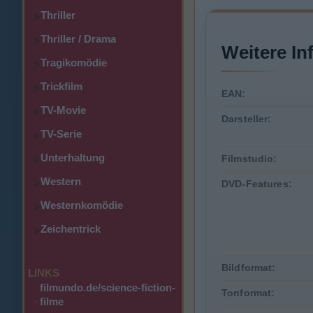
Thriller
>
Thriller / Drama
>
Weitere In
Tragikomödie
>
Trickfilm
>
EAN:
TV-Movie
>
Darsteller:
TV-Serie
>
Unterhaltung
Filmstudio:
>
Western
>
DVD-Features:
Westernkomödie
>
Zeichentrick
>
Bildformat:
LINKS
filmundo.de/science-fiction-
Tonformat:
·
filme