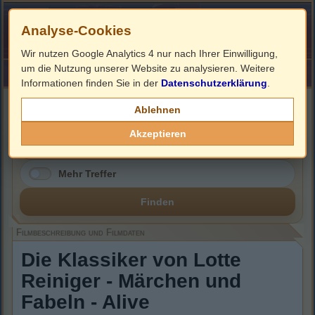
Analyse-Cookies
Wir nutzen Google Analytics 4 nur nach Ihrer Einwilligung,
um die Nutzung unserer Website zu analysieren. Weitere
HOME
Impressum
Links
Informationen finden Sie in der
Datenschutzerklärung
.
Filmbeschreibung, Cover & DVD Infos
Ablehnen
Akzeptieren
Mehr Treffer
Finden
Filmbeschreibung und Filmdaten
Die Klassiker von Lotte
Reiniger - Märchen und
Fabeln - Alive