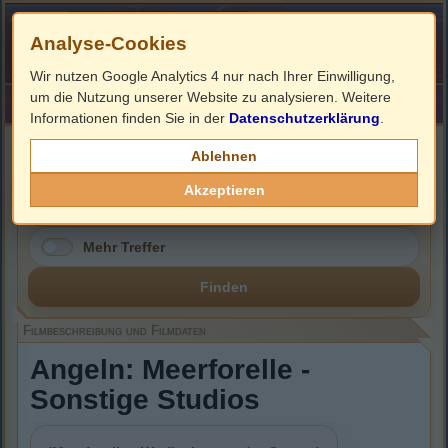
Analyse-Cookies
Wir nutzen Google Analytics 4 nur nach Ihrer Einwilligung,
um die Nutzung unserer Website zu analysieren. Weitere
HOME
Impressum
Links
Informationen finden Sie in der
Datenschutzerklärung
.
Filmbeschreibung, Cover & DVD Infos
Ablehnen
Akzeptieren
Mehr Treffer
Finden
Filmbeschreibung und Filmdaten
Angeln: Meerforelle -
Sonstige Studios