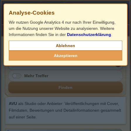
Analyse-Cookies
Wir nutzen Google Analytics 4 nur nach Ihrer Einwilligung,
um die Nutzung unserer Website zu analysieren. Weitere
HOME
Impressum
Links
Informationen finden Sie in der
Datenschutzerklärung
.
AVU
Ablehnen
Akzeptieren
Mehr Treffer
Finden
AVU
als Studio oder Anbieter: Veröffentlichungen mit Cover,
Filmdaten, Bewertungen und Detailinformationen gesammelt
auf einer Seite.