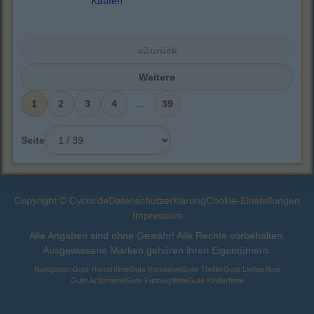
Kaufen
«
Zurück
»
Weiter
1
2
3
4
...
39
Seite
Copyright © Cycor.de
Datenschutzerklärung
Cookie-Einstellungen
Impressum
Alle Angaben sind ohne Gewähr! Alle Rechte vorbehalten.
Ausgewiesene Marken gehören ihren Eigentümern.
Navigation:
Gute Horrorfilme
Gute Komödien
Gute Thriller
Gute Liebesfilme
Gute Actionfilme
Gute Fantasyfilme
Gute Kinderfilme