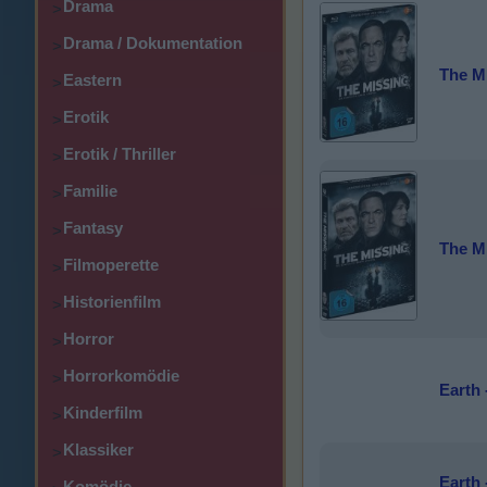
Drama
>
Drama / Dokumentation
>
The Mi
Eastern
>
Erotik
>
Erotik / Thriller
>
Familie
>
Fantasy
>
The Mi
Filmoperette
>
Historienfilm
>
Horror
>
Horrorkomödie
>
Earth 
Kinderfilm
>
Klassiker
>
Earth -
Komödie