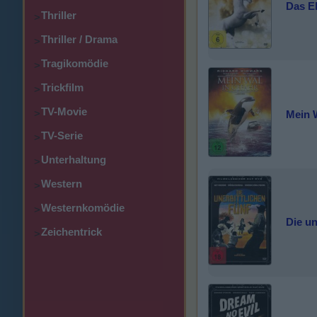
Das E
Thriller
>
Thriller / Drama
>
Tragikomödie
>
Trickfilm
>
TV-Movie
>
Mein W
TV-Serie
>
Unterhaltung
>
Western
>
Westernkomödie
>
Die un
Zeichentrick
>