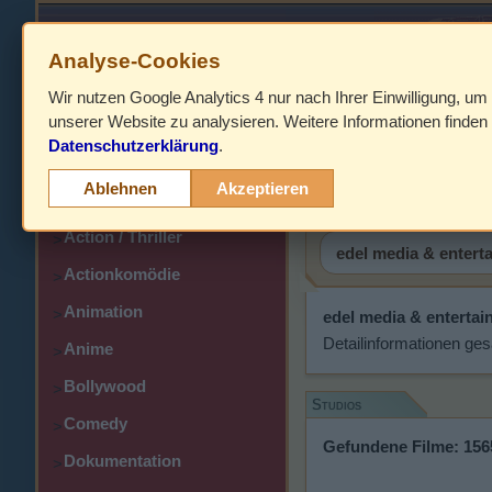
Analyse-Cookies
Wir nutzen Google Analytics 4 nur nach Ihrer Einwilligung, um
HOME
unserer Website zu analysieren. Weitere Informationen finden 
Datenschutzerklärung
.
Abenteuer
edel media
>
Ablehnen
Akzeptieren
Action
>
Action / Thriller
>
Actionkomödie
>
Animation
>
edel media & enterta
Detailinformationen ges
Anime
>
Bollywood
>
Studios
Comedy
>
Gefundene Filme: 156
Dokumentation
>