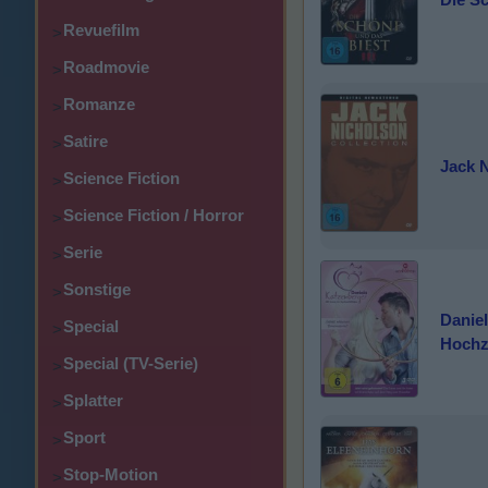
Revuefilm
>
Roadmovie
>
Romanze
>
Satire
>
Jack N
Science Fiction
>
Science Fiction / Horror
>
Serie
>
Sonstige
>
Daniel
Special
>
Hochze
Special (TV-Serie)
>
Splatter
>
Sport
>
Stop-Motion
>