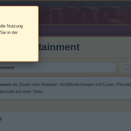
 die Nutzung
Sie in der
 & entertainment
inment
als Studio oder Anbieter: Veröffentlichungen mit Cover, Filmd
ammelt auf einer Seite.
5