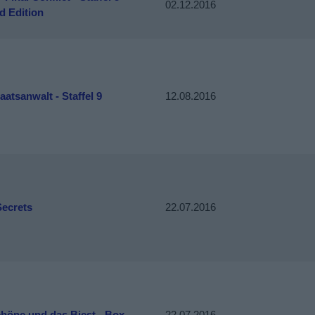
02.12.2016
d Edition
aatsanwalt - Staffel 9
12.08.2016
Secrets
22.07.2016
chöne und das Biest - Box
22.07.2016