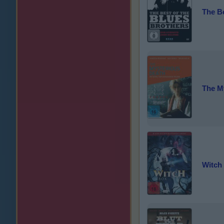
The Be
The M
Witch