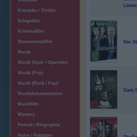
>
Limite
Komödie / Thriller
>
Kriegsfilm
>
Kriminalfilm
>
Monumentalfilm
Der St
>
Musik
>
Musik (Oper / Operette)
>
Musik (Pop)
>
Musik (Rock / Pop)
>
Dark 
Musikdokumentation
>
Musikfilm
>
Mystery
>
Porträt / Biographie
>
Reise / Ratgeber
>
Die S