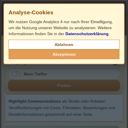
Analyse-Cookies
Wir nutzen Google Analytics 4 nur nach Ihrer Einwilligung,
um die Nutzung unserer Website zu analysieren. Weitere
HOME
Impressum
Links
Informationen finden Sie in der
Datenschutzerklärung
.
Highlight Communications
Ablehnen
Akzeptieren
Mehr Treffer
Finden
Highlight Communications
als Studio oder Anbieter:
Veröffentlichungen mit Cover, Filmdaten, Bewertungen und
Detailinformationen gesammelt auf einer Seite.