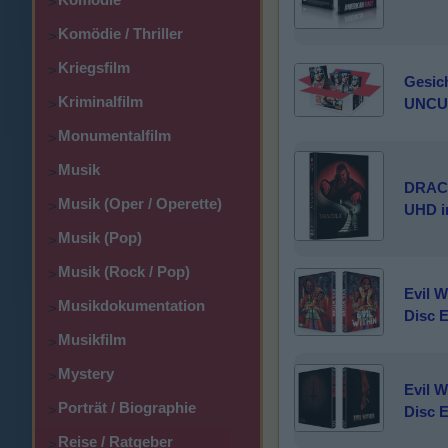
>
Komödie / Thriller
>
Kriegsfilm
>
Gesich
Kriminalfilm
UNCU
>
Monumentalfilm
>
Musik
>
DRACU
Musik (Oper / Operette)
>
UHD i
Musik (Pop)
>
Musik (Rock / Pop)
>
Evil W
Musikdokumentation
>
Disc E
Musikfilm
>
Mystery
>
Evil W
Porträt / Biographie
>
Disc E
Reise / Ratgeber
>