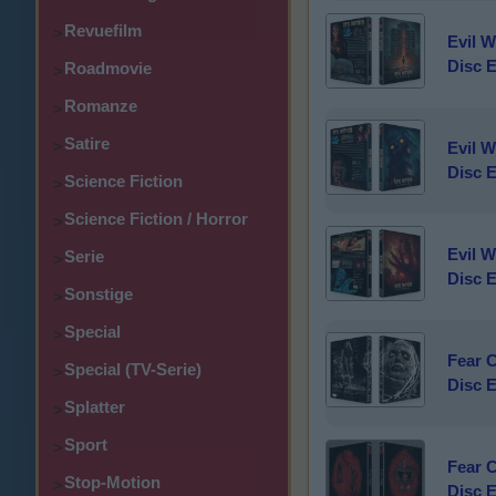
Revuefilm
>
Evil W
Disc E
Roadmovie
>
Romanze
>
Satire
>
Evil W
Disc E
Science Fiction
>
Science Fiction / Horror
>
Evil W
Serie
>
Disc E
Sonstige
>
Special
>
Fear 
Special (TV-Serie)
>
Disc E
Splatter
>
Sport
>
Fear 
Stop-Motion
>
Disc E