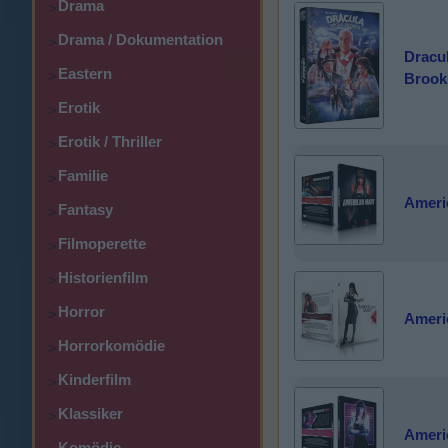
Drama
>
Drama / Dokumentation
>
Dracul
Eastern
>
Brooks
Erotik
>
Erotik / Thriller
>
Familie
>
Ameri
Fantasy
>
Filmoperette
>
Historienfilm
>
Horror
>
Ameri
Horrorkomödie
>
Kinderfilm
>
Klassiker
>
Ameri
Komödie