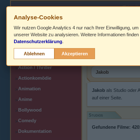
Analyse-Cookies
Wir nutzen Google Analytics 4 nur nach Ihrer Einwilligung, um
HOME
unserer Website zu analysieren. Weitere Informationen finden 
Datenschutzerklärung
.
Abenteuer
Jakob
>
Ablehnen
Akzeptieren
Action
>
Action / Thriller
>
Actionkomödie
>
Animation
>
Jakob
als Studio oder 
auf einer Seite.
Anime
>
Bollywood
>
Studios
Comedy
>
Gefundene Filme: 420
Dokumentation
>