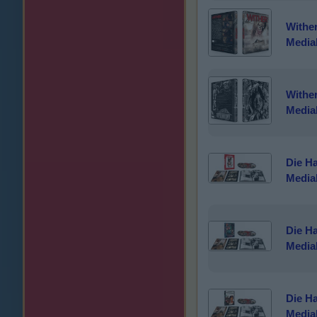
Wither
Media
Wither
Media
Die Ha
Media
Die Ha
Media
Die Ha
Media