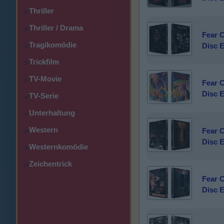
Thriller
>
Thriller / Drama
>
Fear 
Tragikomödie
Disc E
>
Trickfilm
>
TV-Movie
>
Fear 
Disc E
TV-Serie
>
Unterhaltung
>
Western
Fear 
>
Disc E
Westernkomödie
>
Zeichentrick
>
Fear 
Disc E