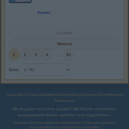
Kaufen
«
Zurück
»
Weiter
1
2
3
4
...
91
Seite
Copyright © Cycor.de
Datenschutzerklärung
Cookie-Einstellungen
Impressum
Alle Angaben sind ohne Gewähr! Alle Rechte vorbehalten.
Ausgewiesene Marken gehören ihren Eigentümern.
Navigation:
Gute Horrorfilme
Gute Komödien
Gute Thriller
Gute Liebesfilme
Gute Actionfilme
Gute Fantasyfilme
Gute Kinderfilme