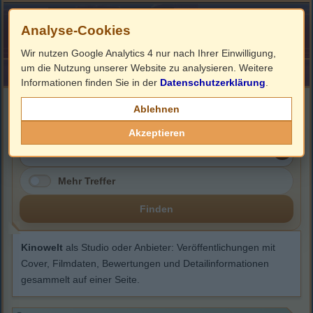
Analyse-Cookies
Wir nutzen Google Analytics 4 nur nach Ihrer Einwilligung,
um die Nutzung unserer Website zu analysieren. Weitere
HOME
Impressum
Links
Informationen finden Sie in der
Datenschutzerklärung
.
Kinowelt
Ablehnen
Akzeptieren
Mehr Treffer
Finden
Kinowelt
als Studio oder Anbieter: Veröffentlichungen mit
Cover, Filmdaten, Bewertungen und Detailinformationen
gesammelt auf einer Seite.