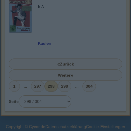
k.A.
Kaufen
«
Zurück
»
Weiter
1
...
297
298
299
...
304
Seite
Copyright © Cycor.de
Datenschutzerklärung
Cookie-Einstellungen