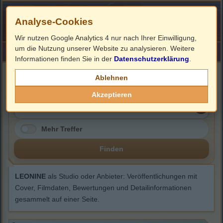
Analyse-Cookies
Wir nutzen Google Analytics 4 nur nach Ihrer Einwilligung,
um die Nutzung unserer Website zu analysieren. Weitere
HOME
Impressum
Links
Informationen finden Sie in der
Datenschutzerklärung
.
LEONINE
Ablehnen
Akzeptieren
Mehr Treffer
Finden
LEONINE
als Studio oder Anbieter: Veröffentlichungen mit
Cover, Filmdaten, Bewertungen und Detailinformationen
gesammelt auf einer Seite.