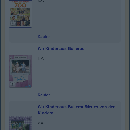
k.A.
Kaufen
Wir Kinder aus Bullerbü
k.A.
Kaufen
Wir Kinder aus Bullerbü/Neues von den
Kindern...
k.A.