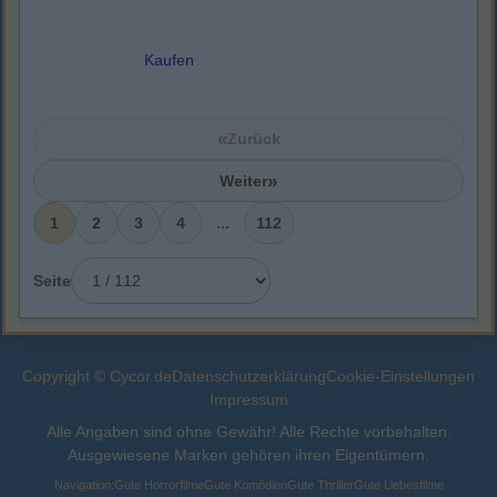
Kaufen
«
Zurück
»
Weiter
1
2
3
4
...
112
Seite
Copyright © Cycor.de
Datenschutzerklärung
Cookie-Einstellungen
Impressum
Alle Angaben sind ohne Gewähr! Alle Rechte vorbehalten.
Ausgewiesene Marken gehören ihren Eigentümern.
Navigation:
Gute Horrorfilme
Gute Komödien
Gute Thriller
Gute Liebesfilme