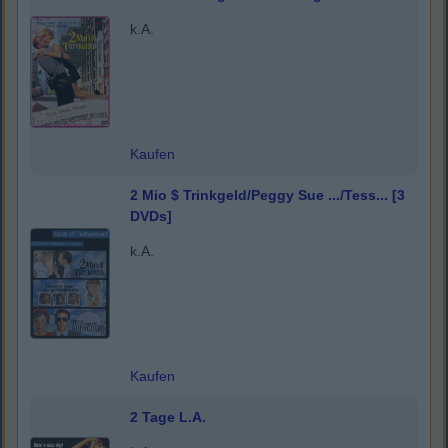
k.A.
Kaufen
2 Mio $ Trinkgeld/Peggy Sue .../Tess... [3
DVDs]
k.A.
Kaufen
2 Tage L.A.