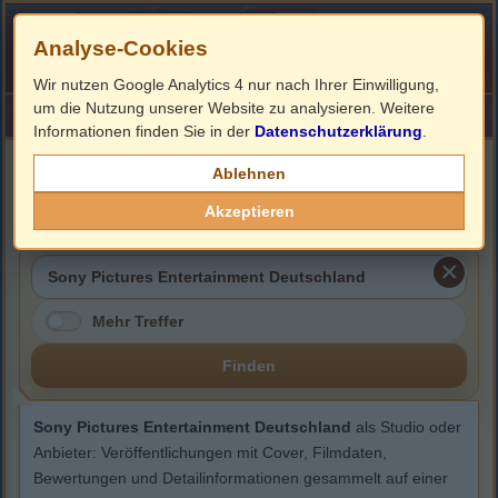
Analyse-Cookies
Wir nutzen Google Analytics 4 nur nach Ihrer Einwilligung,
um die Nutzung unserer Website zu analysieren. Weitere
HOME
Impressum
Links
Informationen finden Sie in der
Datenschutzerklärung
.
Sony Pictures Entertainment
Ablehnen
Deutschland
Akzeptieren
Mehr Treffer
Finden
Sony Pictures Entertainment Deutschland
als Studio oder
Anbieter: Veröffentlichungen mit Cover, Filmdaten,
Bewertungen und Detailinformationen gesammelt auf einer