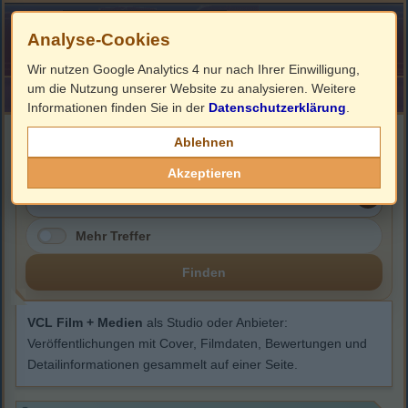
Analyse-Cookies
Wir nutzen Google Analytics 4 nur nach Ihrer Einwilligung,
um die Nutzung unserer Website zu analysieren. Weitere
HOME
Impressum
Links
Informationen finden Sie in der
Datenschutzerklärung
.
VCL Film + Medien
Ablehnen
Akzeptieren
Mehr Treffer
Finden
VCL Film + Medien
als Studio oder Anbieter:
Veröffentlichungen mit Cover, Filmdaten, Bewertungen und
Detailinformationen gesammelt auf einer Seite.