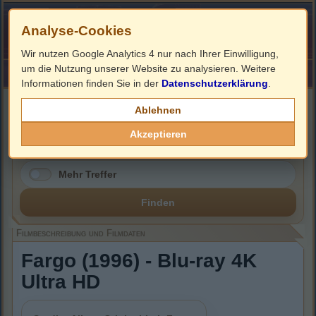
Analyse-Cookies
Wir nutzen Google Analytics 4 nur nach Ihrer Einwilligung,
um die Nutzung unserer Website zu analysieren. Weitere
HOME
Impressum
Links
Informationen finden Sie in der
Datenschutzerklärung
.
Filmbeschreibung, Cover & Blu-ray Infos
Ablehnen
Akzeptieren
Mehr Treffer
Finden
Filmbeschreibung und Filmdaten
Fargo (1996) - Blu-ray 4K
Ultra HD