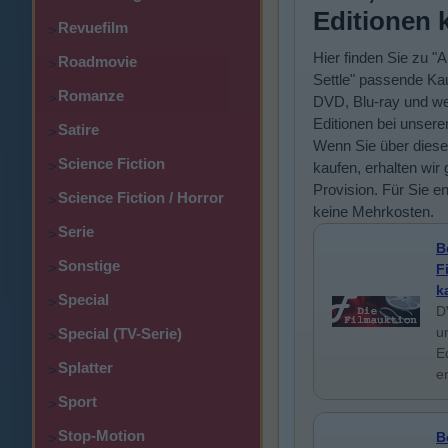
Editionen 
Revuefilm
>
Hier finden Sie zu "A
Roadmovie
>
Settle" passende Kau
Romanze
>
DVD, Blu-ray und we
Editionen bei unsere
Satire
>
Wenn Sie über diese
Science Fiction
>
kaufen, erhalten wir 
Provision. Für Sie e
Science Fiction / Horror
>
keine Mehrkosten.
Serie
>
B
Sonstige
>
F
k
Special
>
D
u
Special (TV-Serie)
>
E
Splatter
>
e
Sport
>
Stop-Motion
B
>