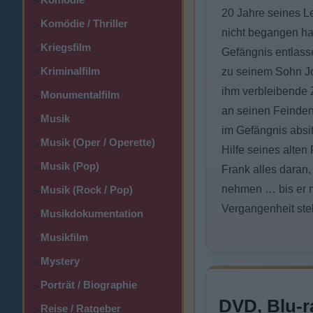
>
20 Jahre seines Le
Komödie / Thriller
>
nicht begangen hat
Kriegsfilm
>
Gefängnis entlasse
Kriminalfilm
zu seinem Sohn Jo
>
ihm verbleibende 
Monumentalfilm
>
an seinen Feinden
Musik
>
im Gefängnis absit
Musik (Oper / Operette)
>
Hilfe seines alten
Musik (Pop)
>
Frank alles daran
nehmen … bis er mi
Musik (Rock / Pop)
>
Vergangenheit stell
Musikdokumentation
>
Musikfilm
>
Mystery
>
Porträt / Biographie
>
DVD, Blu-r
Reise / Ratgeber
>