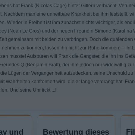
bens hat Frank (Nicolas Cage) hinter Gittern verbracht. Verurtei
. Nachdem man eine unheilbare Krankheit bei ihm feststellt, wi
n. Wieder in Freiheit ist ihm zunächst nichts wichtiger, als end
ey (Noah Le Gros) und der neuen Freundin Simone (Karolina 
Zeit gemeinsam mit beiden zu verbringen. Doch die quälenden
 nehmen zu können, lassen ihn nicht zur Ruhe kommen. – Ihr Leb
zen musste! Aufspüren will Frank die Gangster, die ihn ins Gef
 Freundes Q (Benjamin Bratt), der ihm jedoch nur widerwillig zur
, die Lügen der Vergangenheit aufzudecken, seine Unschuld z
t Wahrheiten konfrontiert wird, die er lange verdrängt hat. Fra
en. Und seine Uhr tickt ...!
ay und
Bewertung dieses
Fi