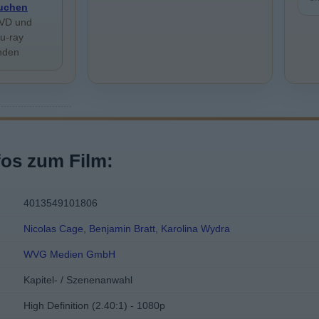
uchen
VD und
lu-ray
inden
fos zum Film:
4013549101806
Nicolas Cage
,
Benjamin Bratt
,
Karolina Wydra
WVG Medien GmbH
Kapitel- / Szenenanwahl
High Definition (2.40:1) - 1080p