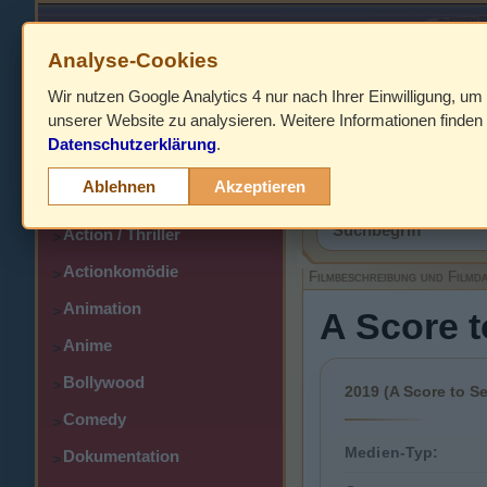
Analyse-Cookies
Wir nutzen Google Analytics 4 nur nach Ihrer Einwilligung, um
HOME
unserer Website zu analysieren. Weitere Informationen finden 
Datenschutzerklärung
.
Abenteuer
>
Filmbeschreibung,
Ablehnen
Akzeptieren
Action
>
Action / Thriller
>
Actionkomödie
>
Filmbeschreibung und Filmd
Animation
>
A Score t
Anime
>
Bollywood
>
2019 (A Score to Se
Comedy
>
Medien-Typ:
Dokumentation
>