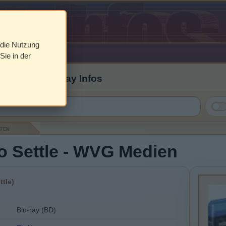
 die Nutzung
Sie in der
 Cover & Blu-ray Infos
aten
o Settle - WVG Medien
ttle)
Blu-ray (BD)