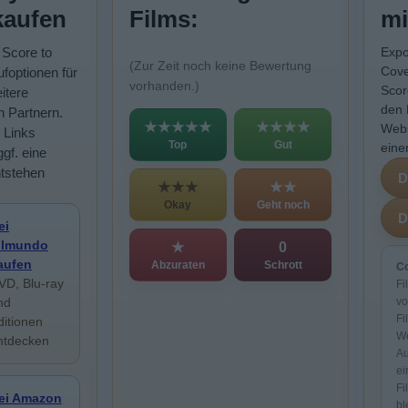
kaufen
Films:
mi
 Score to
Expo
(Zur Zeit noch keine Bewertung
Cove
foptionen für
vorhanden.)
Scor
itere
den 
n Partnern.
★★★★★
★★★★
Webs
 Links
Top
Gut
eine
ggf. eine
ntstehen
★★★
★★
Okay
Geht noch
ei
ilmundo
★
0
aufen
Abzuraten
Schrott
Co
VD, Blu-ray
Fi
nd
vo
Fi
ditionen
We
ntdecken
Au
ei
Fi
ei Amazon
bl