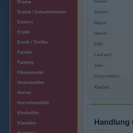
Genre:
Drama
>
Drama / Dokumentation
Studio:
>
Eastern
>
Regie:
Erotik
>
Veröff.:
Erotik / Thriller
>
FSK:
Familie
>
Laufzeit:
Fantasy
>
Jahr:
Filmoperette
>
Originaltitel:
Historienfilm
>
Kaufen:
Horror
>
Horrorkomödie
>
Kinderfilm
>
Handlung 
Klassiker
>
Komödie