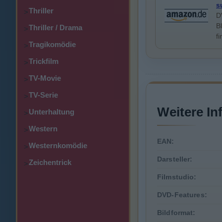
s
Thriller
>
D
B
Thriller / Drama
>
f
Tragikomödie
>
Trickfilm
>
TV-Movie
>
TV-Serie
>
Weitere In
Unterhaltung
>
Western
>
EAN:
Westernkomödie
>
Darsteller:
Zeichentrick
>
Filmstudio:
DVD-Features:
Bildformat: