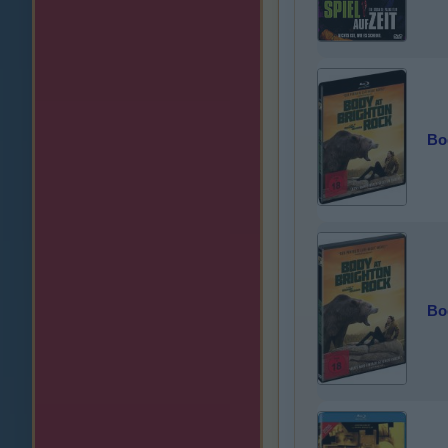
Bo
Bo