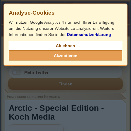
Analyse-Cookies
Wir nutzen Google Analytics 4 nur nach Ihrer Einwilligung,
um die Nutzung unserer Website zu analysieren. Weitere
HOME
Impressum
Links
Informationen finden Sie in der
Datenschutzerklärung
.
Filmbeschreibung, Cover & Blu-ray Infos
Ablehnen
Akzeptieren
Mehr Treffer
Finden
Filmbeschreibung und Filmdaten
Arctic - Special Edition -
Koch Media