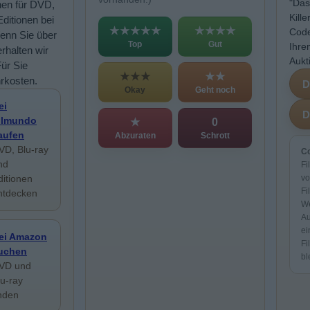
"Das
nen für DVD,
Kill
Editionen bei
★★★★★
★★★★
Code
enn Sie über
Top
Gut
Ihre
rhalten wir
Aukt
Für Sie
★★★
★★
rkosten.
Okay
Geht noch
ei
ilmundo
★
0
aufen
Abzuraten
Schrott
VD, Blu-ray
Co
nd
Fi
ditionen
vo
Fi
ntdecken
We
Au
ei
ei Amazon
Fi
uchen
bl
VD und
lu-ray
inden