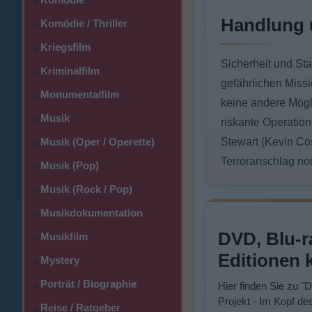
>
Handlung 
Komödie / Thriller
>
Kriegsfilm
>
Sicherheit und Sta
Kriminalfilm
>
gefährlichen Missi
Monumentalfilm
>
keine andere Mögli
Musik
>
riskante Operation
Musik (Oper / Operette)
Stewart (Kevin Cos
>
Terroranschlag no
Musik (Pop)
>
Musik (Rock / Pop)
>
Musikdokumentation
>
DVD, Blu-r
Musikfilm
>
Editionen 
Mystery
>
Porträt / Biographie
>
Hier finden Sie zu "
Projekt - Im Kopf des
Reise / Ratgeber
>