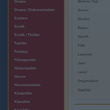
Drama
Medien-Typ:
>
Drama / Dokumentation
Genre:
>
Eastern
>
Studio:
Erotik
>
Regie:
Erotik / Thriller
>
Veröff.:
Familie
>
FSK:
Fantasy
>
Laufzeit:
Filmoperette
>
Jahr:
Historienfilm
>
Land:
Horror
>
Originaltitel:
Horrorkomödie
>
Kaufen:
Kinderfilm
>
Klassiker
>
Komödie