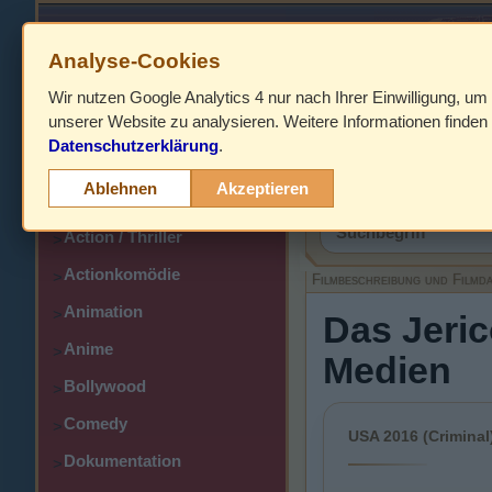
Analyse-Cookies
Wir nutzen Google Analytics 4 nur nach Ihrer Einwilligung, um
HOME
unserer Website zu analysieren. Weitere Informationen finden 
Datenschutzerklärung
.
Abenteuer
>
Filmbeschreibung,
Ablehnen
Akzeptieren
Action
>
Action / Thriller
>
Actionkomödie
>
Filmbeschreibung und Filmd
Animation
>
Das Jeric
Anime
>
Medien
Bollywood
>
Comedy
>
USA 2016 (Criminal
Dokumentation
>