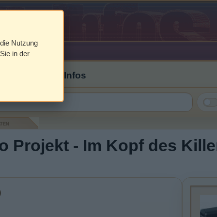
 die Nutzung
Sie in der
 Cover & DVD Infos
aten
o Projekt - Im Kopf des Kill
)