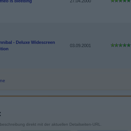
meo is bleeding
27.04.2000
nnibal - Deluxe Widescreen
03.09.2001
ition
lme
:
mbeschreibung direkt mit der aktuellen Detailseiten-URL.