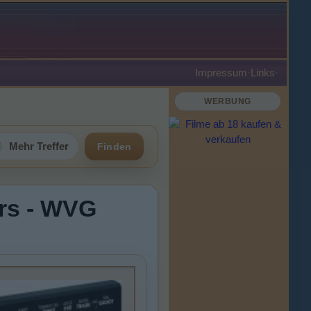
Impressum
·
Links
·
WERBUNG
Mehr Treffer
Finden
ers - WVG