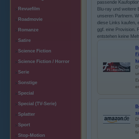
passende Kaufoptio
Revuefilm
Blu-ray und weitere 
>
unseren Partnern. W
Roadmovie
>
diese Links kaufen, e
ggf. eine Provision. 
Romanze
>
entstehen keine Meh
Satire
>
B
Science Fiction
>
F
k
Science Fiction / Horror
>
D
Serie
>
u
E
Sonstige
>
e
Special
>
Special (TV-Serie)
>
B
s
Splatter
>
D
Sport
>
B
f
Stop-Motion
>