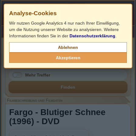
Analyse-Cookies
Wir nutzen Google Analytics 4 nur nach Ihrer Einwilligung,
um die Nutzung unserer Website zu analysieren. Weitere
HOME
Impressum
Links
Informationen finden Sie in der
Datenschutzerklärung
.
Filmbeschreibung, Cover & DVD Infos
Ablehnen
Akzeptieren
Mehr Treffer
Finden
Filmbeschreibung und Filmdaten
Fargo - Blutiger Schnee
(1996) - DVD