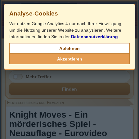
Analyse-Cookies
Wir nutzen Google Analytics 4 nur nach Ihrer Einwilligung,
um die Nutzung unserer Website zu analysieren. Weitere
HOME
Impressum
Links
Informationen finden Sie in der
Datenschutzerklärung
.
Filmbeschreibung, Cover & DVD Infos
Ablehnen
Akzeptieren
Mehr Treffer
Finden
Filmbeschreibung und Filmdaten
Knight Moves - Ein
mörderisches Spiel -
Neuauflage - Eurovideo