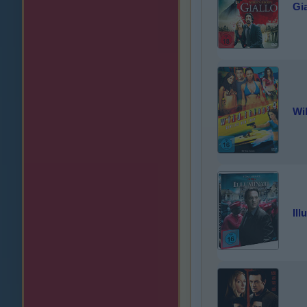
Gia
Wi
Ill