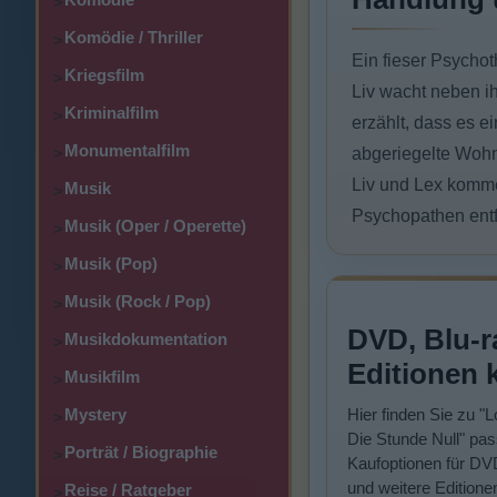
>
Komödie / Thriller
>
Ein fieser Psychot
Kriegsfilm
>
Liv wacht neben ih
Kriminalfilm
>
erzählt, dass es e
Monumentalfilm
>
abgeriegelte Wohn
Liv und Lex komme
Musik
>
Psychopathen entf
Musik (Oper / Operette)
>
Musik (Pop)
>
Musik (Rock / Pop)
>
DVD, Blu-r
Musikdokumentation
>
Editionen 
Musikfilm
>
Mystery
Hier finden Sie zu "
>
Die Stunde Null" pa
Porträt / Biographie
>
Kaufoptionen für DV
und weitere Editione
Reise / Ratgeber
>