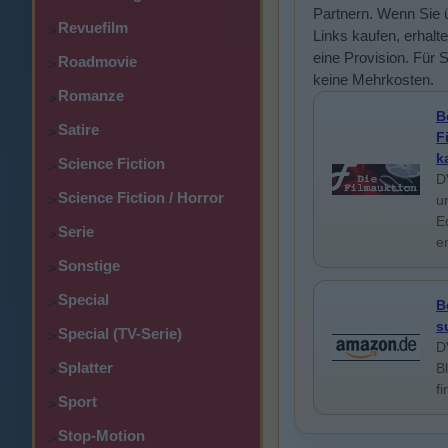
Partnern. Wenn Sie 
Revuefilm
>
Links kaufen, erhalte
eine Provision. Für 
Roadmovie
>
keine Mehrkosten.
Romanze
>
B
Satire
>
F
k
Science Fiction
>
D
Science Fiction / Horror
>
u
E
Serie
>
e
Sonstige
>
Special
>
B
s
Special (TV-Serie)
>
D
Splatter
B
>
f
Sport
>
Stop-Motion
>