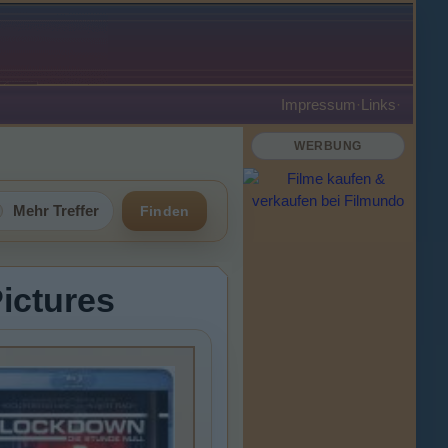
Impressum
·
Links
·
WERBUNG
Mehr Treffer
Finden
ictures