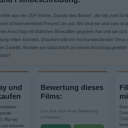
hriller aus der ZDF-Reihe „Stunde des Bösen“, der bis zum Schl
rem schwerverletzen Freund Lex auf. Wo sind sie und was ist p
inen Anschlag mit tödlichen Biowaffen gegeben hat und sie sich 
ung retten konnten. Draußen tobt ein hochansteckender Virus u
n Zweifel. Wurden sie tatsächlich vor einem Anschlag gerettet
ührt?
ay und
Bewertung dieses
Fi
kaufen
Films:
mi
Lockdown -
Expo
(Zur Zeit noch keine Bewertung
Cove
ssende
vorhanden.)
"Loc
D, Blu-ray
bind
n bei unseren