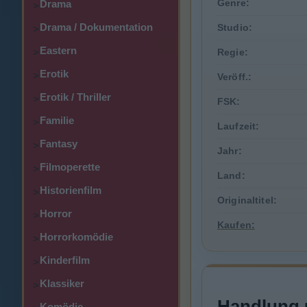
Genre:
Drama
>
Drama / Dokumentation
Studio:
>
Eastern
>
Regie:
Erotik
>
Veröff.:
Erotik / Thriller
>
FSK:
Familie
>
Laufzeit:
Fantasy
>
Jahr:
Filmoperette
>
Land:
Historienfilm
>
Originaltitel:
Horror
>
Kaufen:
Horrorkomödie
>
Kinderfilm
>
Klassiker
>
Handlung 
Komödie