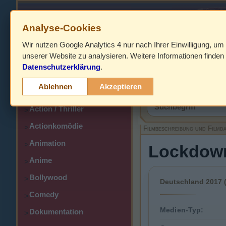
Analyse-Cookies
Wir nutzen Google Analytics 4 nur nach Ihrer Einwilligung, um
HOME
unserer Website zu analysieren. Weitere Informationen finden 
Datenschutzerklärung
.
Abenteuer
>
Filmbeschreibung,
Ablehnen
Akzeptieren
Action
>
Action / Thriller
>
Actionkomödie
>
Filmbeschreibung und Filmd
Animation
>
Lockdown 
Anime
>
Bollywood
>
Deutschland 2017 (
Comedy
>
Medien-Typ:
Dokumentation
>