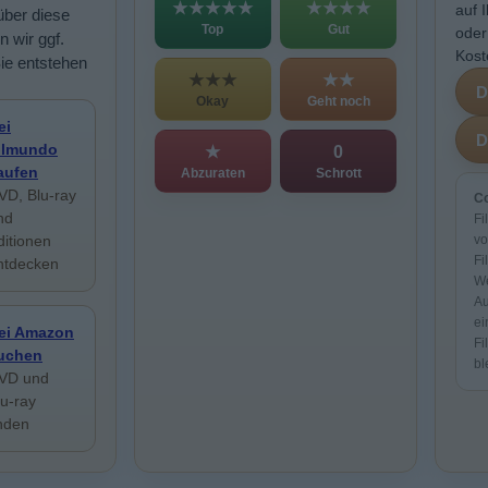
★★★★★
★★★★
auf 
über diese
Top
Gut
oder
n wir ggf.
Kost
Sie entstehen
★★★
★★
Okay
Geht noch
ei
ilmundo
★
0
aufen
Abzuraten
Schrott
VD, Blu-ray
Co
nd
Fi
ditionen
vo
Fi
ntdecken
We
Au
ei
ei Amazon
Fi
uchen
bl
VD und
lu-ray
inden