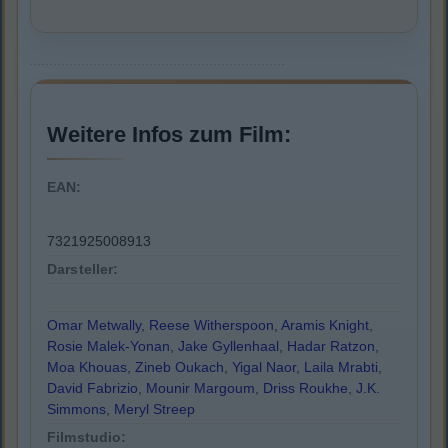
Weitere Infos zum Film:
EAN:
7321925008913
Darsteller:
Omar Metwally
,
Reese Witherspoon
,
Aramis Knight
,
Rosie Malek-Yonan
,
Jake Gyllenhaal
,
Hadar Ratzon
,
Moa Khouas
,
Zineb Oukach
,
Yigal Naor
,
Laila Mrabti
,
David Fabrizio
,
Mounir Margoum
,
Driss Roukhe
,
J.K.
Simmons
,
Meryl Streep
Filmstudio: