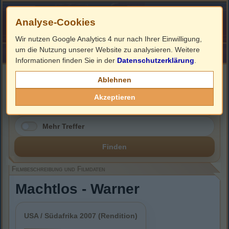
Analyse-Cookies
Wir nutzen Google Analytics 4 nur nach Ihrer Einwilligung,
um die Nutzung unserer Website zu analysieren. Weitere
HOME
Impressum
Links
Informationen finden Sie in der
Datenschutzerklärung
.
Filmbeschreibung, Cover & DVD Infos
Ablehnen
Akzeptieren
Mehr Treffer
Finden
Filmbeschreibung und Filmdaten
Machtlos - Warner
USA / Südafrika 2007 (Rendition)