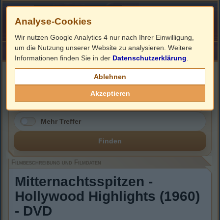
Analyse-Cookies
Wir nutzen Google Analytics 4 nur nach Ihrer Einwilligung,
um die Nutzung unserer Website zu analysieren. Weitere
HOME
Impressum
Links
Informationen finden Sie in der
Datenschutzerklärung
.
Filmbeschreibung, Cover & DVD Infos
Ablehnen
Akzeptieren
Mehr Treffer
Finden
Filmbeschreibung und Filmdaten
Mitternachtsspitzen -
Hollywood Highlights (1960)
- DVD