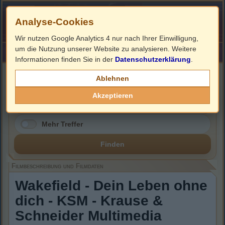
Analyse-Cookies
Wir nutzen Google Analytics 4 nur nach Ihrer Einwilligung,
um die Nutzung unserer Website zu analysieren. Weitere
HOME
Impressum
Links
Informationen finden Sie in der
Datenschutzerklärung
.
Filmbeschreibung, Cover & Blu-ray Infos
Ablehnen
Akzeptieren
Mehr Treffer
Finden
Filmbeschreibung und Filmdaten
Wakefield - Dein Leben ohne
dich - KSM - Krause &
Schneider Multimedia