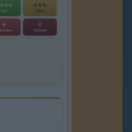
★★★
★★★
Gut
Okay
★
0
zuraten
Schrott