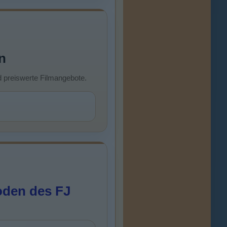
n
d preiswerte Filmangebote.
oden des FJ