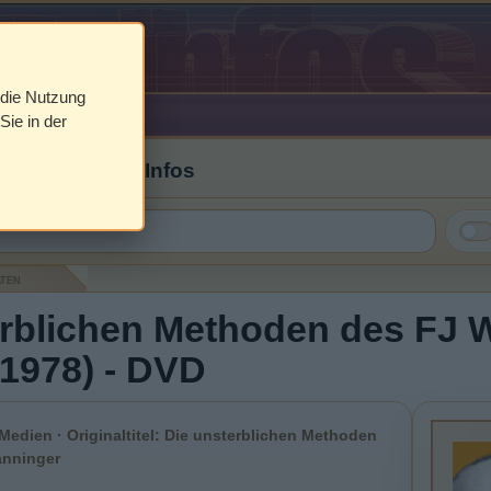
 die Nutzung
Sie in der
 Cover & DVD Infos
aten
erblichen Methoden des FJ 
1978) - DVD
Medien · Originaltitel: Die unsterblichen Methoden
anninger