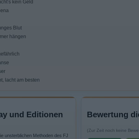
cht's kein Geld
lena
junges Blut
mmer hängen
gefährlich
anse
ser
ht, lacht am besten
ay und Editionen
Bewertung di
(Zur Zeit noch keine Bewe
Die unsterblichen Methoden des FJ