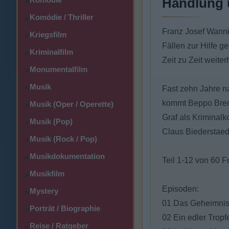
Handlung 
>
Komödie / Thriller
>
Franz Josef Wanni
Kriegsfilm
>
Fällen zur Hilfe g
Kriminalfilm
>
Zeit zu Zeit weite
Monumentalfilm
>
Musik
>
Fast zehn Jahre n
kommt Beppo Brem a
Musik (Oper / Operette)
>
Graf als Kriminalk
Musik (Pop)
>
Claus Biederstaed
Musik (Rock / Pop)
>
Musikdokumentation
>
Teil 1-12 von 60 F
Musikfilm
>
Episoden:
Mystery
>
01 Das Geheimnis
Porträt / Biographie
>
02 Ein edler Tropf
Reise / Ratgeber
>