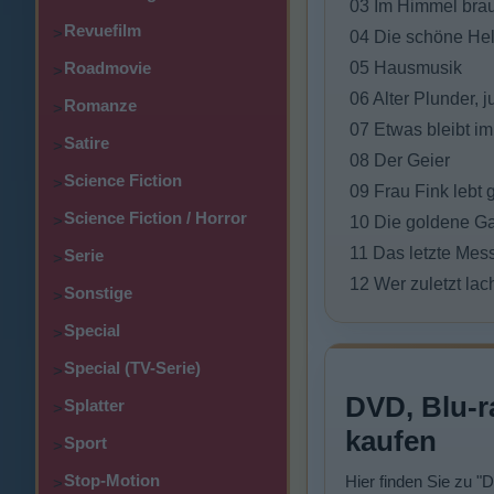
03 Im Himmel brau
Revuefilm
>
04 Die schöne He
Roadmovie
05 Hausmusik
>
06 Alter Plunder, 
Romanze
>
07 Etwas bleibt i
Satire
>
08 Der Geier
Science Fiction
>
09 Frau Fink lebt 
Science Fiction / Horror
>
10 Die goldene G
11 Das letzte Mes
Serie
>
12 Wer zuletzt lac
Sonstige
>
Special
>
Special (TV-Serie)
>
DVD, Blu-r
Splatter
>
kaufen
Sport
>
Stop-Motion
Hier finden Sie zu "
>