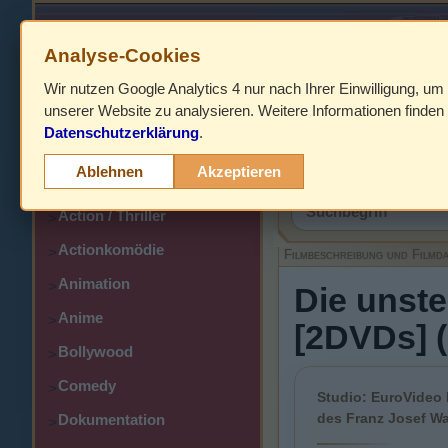
Analyse-Cookies
Wir nutzen Google Analytics 4 nur nach Ihrer Einwilligung, um
HOME
unserer Website zu analysieren. Weitere Informationen finden 
Datenschutzerklärung
.
Abenteuer
>
Filmbeschreibung,
Ablehnen
Akzeptieren
Action
>
Action / Thriller
>
Actionkomödie
>
Filmbeschreibung und Filmd
Animation
>
Die unst
Anime
>
[2DVDs] (
Bollywood
>
Comedy
>
Studio: EuroVideo 
des Franz Josef W
Dokumentation
>