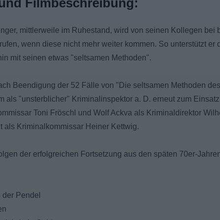
und Filmbeschreibung:
nger, mittlerweile im Ruhestand, wird von seinen Kollegen bei
erufen, wenn diese nicht mehr weiter kommen. So unterstützt er
rhin mit seinen etwas "seltsamen Methoden".
ach Beendigung der 52 Fälle von "Die seltsamen Methoden des
ls "unsterblicher" Kriminalinspektor a. D. erneut zum Einsatz
ommissar Toni Fröschl und Wolf Ackva als Kriminaldirektor Wil
t als Kriminalkommissar Heiner Kettwig.
olgen der erfolgreichen Fortsetzung aus den späten 70er-Jahren
 der Pendel
en