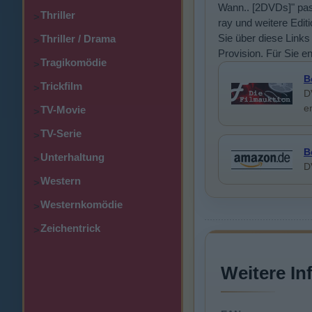
Wann.. [2DVDs]" pas
Thriller
>
ray und weitere Edit
Sie über diese Links 
Thriller / Drama
>
Provision. Für Sie e
Tragikomödie
>
B
Trickfilm
>
D
e
TV-Movie
>
TV-Serie
>
B
Unterhaltung
>
D
Western
>
Westernkomödie
>
Zeichentrick
>
Weitere In