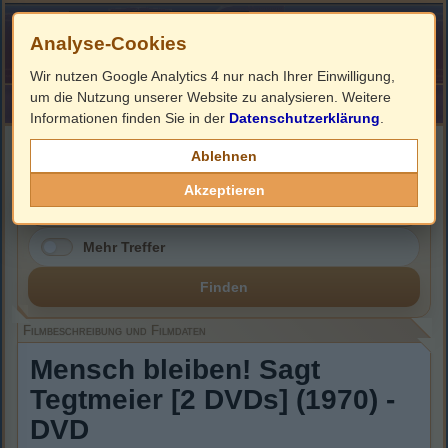
Analyse-Cookies
Wir nutzen Google Analytics 4 nur nach Ihrer Einwilligung,
um die Nutzung unserer Website zu analysieren. Weitere
HOME
Impressum
Links
Informationen finden Sie in der
Datenschutzerklärung
.
Filmbeschreibung, Cover & DVD Infos
Ablehnen
Akzeptieren
Mehr Treffer
Finden
Filmbeschreibung und Filmdaten
Mensch bleiben! Sagt
Tegtmeier [2 DVDs] (1970) -
DVD