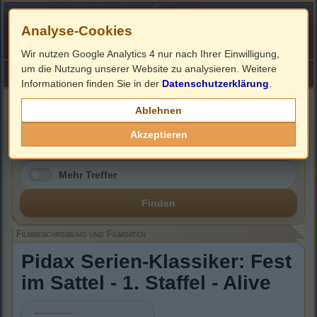
Analyse-Cookies
Wir nutzen Google Analytics 4 nur nach Ihrer Einwilligung,
um die Nutzung unserer Website zu analysieren. Weitere
HOME
Impressum
Links
Informationen finden Sie in der
Datenschutzerklärung
.
Filmbeschreibung, Cover & DVD Infos
Ablehnen
Akzeptieren
Mehr Treffer
Finden
Filmbeschreibung und Filmdaten
Pidax Serien-Klassiker: Fest
im Sattel - 1. Staffel - Alive