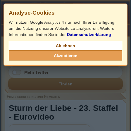
Analyse-Cookies
Wir nutzen Google Analytics 4 nur nach Ihrer Einwilligung,
um die Nutzung unserer Website zu analysieren. Weitere
HOME
Impressum
Links
Informationen finden Sie in der
Datenschutzerklärung
.
Filmbeschreibung, Cover & DVD Infos
Ablehnen
Akzeptieren
Mehr Treffer
Finden
Filmbeschreibung und Filmdaten
Sturm der Liebe - 23. Staffel
- Eurovideo