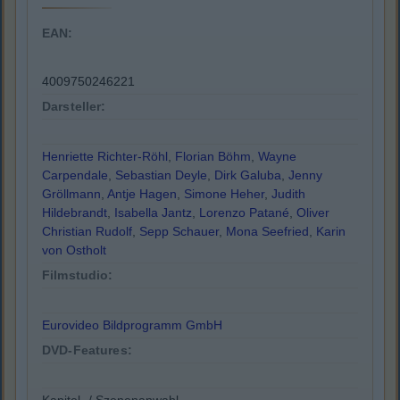
EAN:
4009750246221
Darsteller:
Henriette Richter-Röhl
,
Florian Böhm
,
Wayne
Carpendale
,
Sebastian Deyle
,
Dirk Galuba
,
Jenny
Gröllmann
,
Antje Hagen
,
Simone Heher
,
Judith
Hildebrandt
,
Isabella Jantz
,
Lorenzo Patané
,
Oliver
Christian Rudolf
,
Sepp Schauer
,
Mona Seefried
,
Karin
von Ostholt
Filmstudio:
Eurovideo Bildprogramm GmbH
DVD-Features: