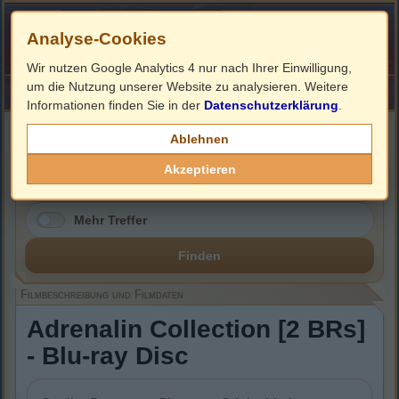
Analyse-Cookies
Wir nutzen Google Analytics 4 nur nach Ihrer Einwilligung,
um die Nutzung unserer Website zu analysieren. Weitere
HOME
Impressum
Links
Informationen finden Sie in der
Datenschutzerklärung
.
Filmbeschreibung, Cover & Blu-ray Infos
Ablehnen
Akzeptieren
Mehr Treffer
Finden
Filmbeschreibung und Filmdaten
Adrenalin Collection [2 BRs]
- Blu-ray Disc