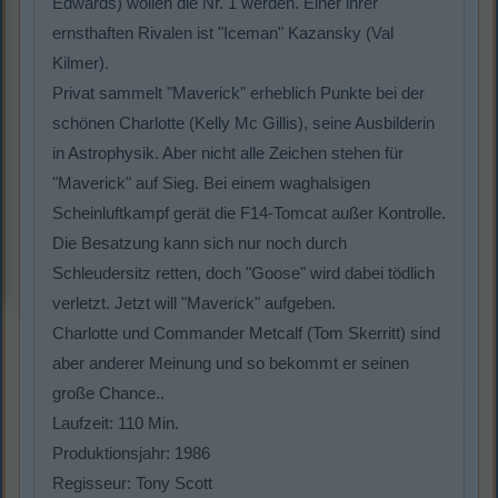
Edwards) wollen die Nr. 1 werden. Einer ihrer
ernsthaften Rivalen ist "Iceman" Kazansky (Val
Kilmer).
Privat sammelt "Maverick" erheblich Punkte bei der
schönen Charlotte (Kelly Mc Gillis), seine Ausbilderin
in Astrophysik. Aber nicht alle Zeichen stehen für
"Maverick" auf Sieg. Bei einem waghalsigen
Scheinluftkampf gerät die F14-Tomcat außer Kontrolle.
Die Besatzung kann sich nur noch durch
Schleudersitz retten, doch "Goose" wird dabei tödlich
verletzt. Jetzt will "Maverick" aufgeben.
Charlotte und Commander Metcalf (Tom Skerritt) sind
aber anderer Meinung und so bekommt er seinen
große Chance..
Laufzeit: 110 Min.
Produktionsjahr: 1986
Regisseur: Tony Scott