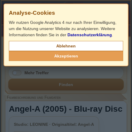
Analyse-Cookies
Wir nutzen Google Analytics 4 nur nach Ihrer Einwilligung,
um die Nutzung unserer Website zu analysieren. Weitere
HOME
Impressum
Links
Informationen finden Sie in der
Datenschutzerklärung
.
Filmbeschreibung, Cover & Blu-ray Infos
Ablehnen
Akzeptieren
Mehr Treffer
Finden
Filmbeschreibung und Filmdaten
Angel-A (2005) - Blu-ray Disc
Studio: LEONINE · Originaltitel: Angel-A