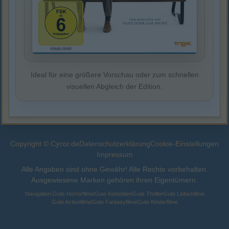
Ideal für eine größere Vorschau oder zum schnellen
visuellen Abgleich der Edition.
Copyright © Cycor.de
Datenschutzerklärung
Cookie-Einstellungen
Impressum
Alle Angaben sind ohne Gewähr! Alle Rechte vorbehalten.
Ausgewiesene Marken gehören ihren Eigentümern.
Navigation:
Gute Horrorfilme
Gute Komödien
Gute Thriller
Gute Liebesfilme
Gute Actionfilme
Gute Fantasyfilme
Gute Kinderfilme