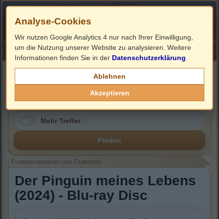
Analyse-Cookies
Wir nutzen Google Analytics 4 nur nach Ihrer Einwilligung,
um die Nutzung unserer Website zu analysieren. Weitere
HOME
Impressum
Links
Informationen finden Sie in der
Datenschutzerklärung
.
Filmbeschreibung, Cover & Blu-ray Infos
Ablehnen
Akzeptieren
Mehr Treffer
Finden
Filmbeschreibung und Filmdaten
Der Pinguin meines Lebens
(2024) - Blu-ray Disc