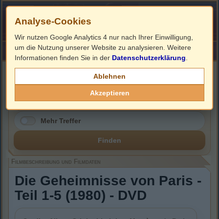
Analyse-Cookies
Wir nutzen Google Analytics 4 nur nach Ihrer Einwilligung,
um die Nutzung unserer Website zu analysieren. Weitere
HOME
Impressum
Links
Informationen finden Sie in der
Datenschutzerklärung
.
Filmbeschreibung, Cover & DVD Infos
Ablehnen
Akzeptieren
Mehr Treffer
Finden
Filmbeschreibung und Filmdaten
Die Geheimnisse von Paris -
Teil 1-5 (1980) - DVD