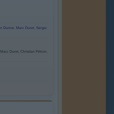
fin Dunne
,
Marc Duret
,
Sergio
 Marc Duret; Christian Pétron;