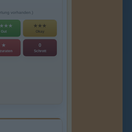
rtung vorhanden.)
★★★
★★★
Gut
Okay
★
0
zuraten
Schrott