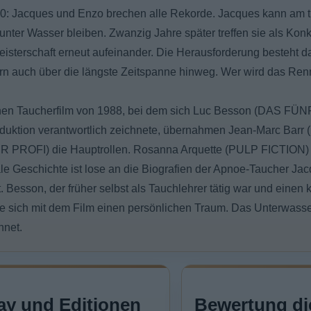
0: Jacques und Enzo brechen alle Rekorde. Jacques kann am t
nter Wasser bleiben. Zwanzig Jahre später treffen sie als Kon
sterschaft erneut aufeinander. Die Herausforderung besteht dar
rn auch über die längste Zeitspanne hinweg. Wer wird das R
chen Taucherfilm von 1988, bei dem sich Luc Besson (DAS FÜ
duktion verantwortlich zeichnete, übernahmen Jean-Marc Barr
PROFI) die Hauptrollen. Rosanna Arquette (PULP FICTION) is
nale Geschichte ist lose an die Biografien der Apnoe-Taucher J
 Besson, der früher selbst als Tauchlehrer tätig war und einen 
llte sich mit dem Film einen persönlichen Traum. Das Unterwass
hnet.
ay und Editionen
Bewertung di