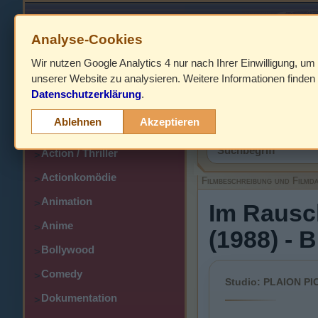
Analyse-Cookies
Wir nutzen Google Analytics 4 nur nach Ihrer Einwilligung, um
HOME
unserer Website zu analysieren. Weitere Informationen finden 
Datenschutzerklärung
.
Abenteuer
>
Filmbeschreibung,
Ablehnen
Akzeptieren
Action
>
Action / Thriller
>
Actionkomödie
>
Filmbeschreibung und Filmd
Animation
>
Im Rausch
Anime
>
(1988) - 
Bollywood
>
Comedy
>
Studio: PLAION PI
Dokumentation
>