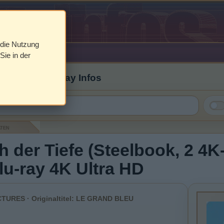
 die Nutzung
Sie in der
 Cover & Blu-ray Infos
aten
 der Tiefe (Steelbook, 2 4
Blu-ray 4K Ultra HD
CTURES · Originaltitel: LE GRAND BLEU