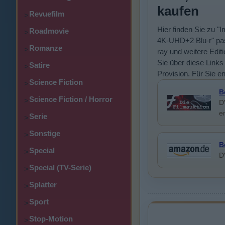
kaufen
Revuefilm
>
Hier finden Sie zu "
Roadmovie
>
4K-UHD+2 Blu-r" pas
Romanze
>
ray und weitere Edit
Sie über diese Links 
Satire
>
Provision. Für Sie e
Science Fiction
>
B
Science Fiction / Horror
>
D
e
Serie
>
Sonstige
>
B
Special
>
D
Special (TV-Serie)
>
Splatter
>
Sport
>
Stop-Motion
>