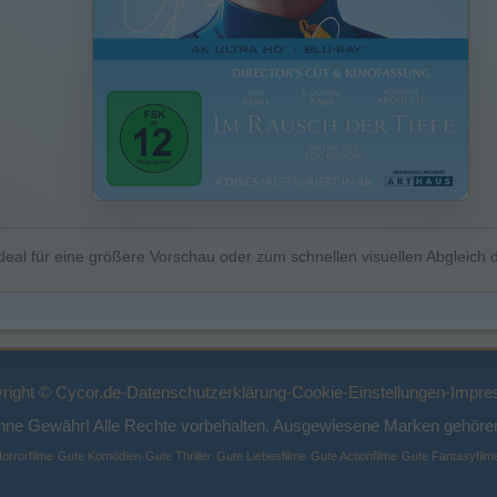
deal für eine größere Vorschau oder zum schnellen visuellen Abgleich d
right © Cycor.de
-
Datenschutzerklärung
-
Cookie-Einstellungen
-
Impre
ohne Gewähr! Alle Rechte vorbehalten. Ausgewiesene Marken gehören
orrorfilme
·
Gute Komödien
·
Gute Thriller
·
Gute Liebesfilme
·
Gute Actionfilme
·
Gute Fantasyfilm