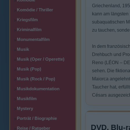
>
Griechenland, 195
Komödie / Thriller
>
kann am längsten u
Kriegsfilm
>
subaquatischen Mei
Kriminalfilm
zu tauchen, sonde
>
Monumentalfilm
>
In dem französis
Musik
>
Drehbuch und Pro
Musik (Oper / Operette)
>
Reno (LÉON – DER 
Musik (Pop)
>
sehen. Die fiktio
Musik (Rock / Pop)
Maiorca angelehnt.
>
Taucher hat, erfü
Musikdokumentation
>
Césars ausgezeic
Musikfilm
>
Mystery
>
Porträt / Biographie
>
DVD, Blu-r
Reise / Ratgeber
>