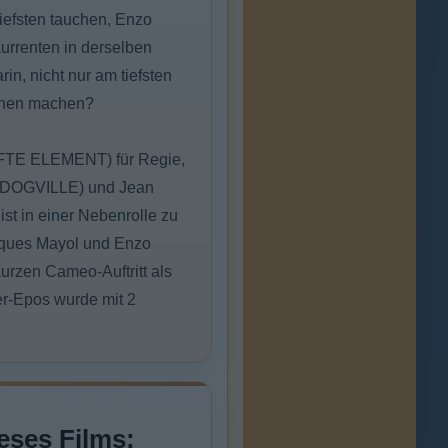
iefsten tauchen, Enzo
kurrenten in derselben
in, nicht nur am tiefsten
ennen machen?
NFTE ELEMENT) für Regie,
 (DOGVILLE) und Jean
t in einer Nebenrolle zu
acques Mayol und Enzo
kurzen Cameo-Auftritt als
er-Epos wurde mit 2
eses Films: