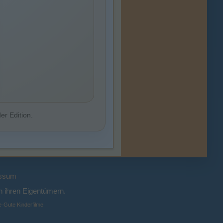
er Edition.
ssum
 ihren Eigentümern.
e
·
Gute Kinderfilme