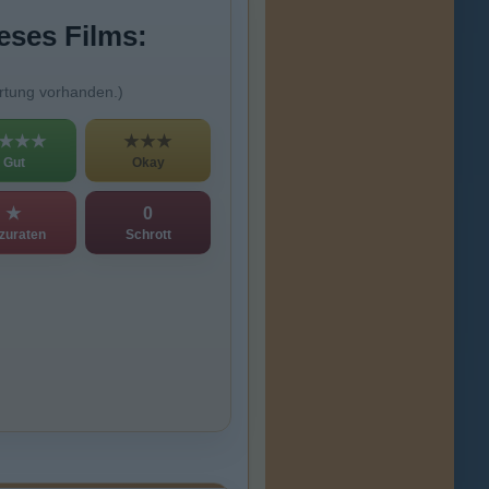
eses Films:
rtung vorhanden.)
★★★
★★★
Gut
Okay
★
0
zuraten
Schrott