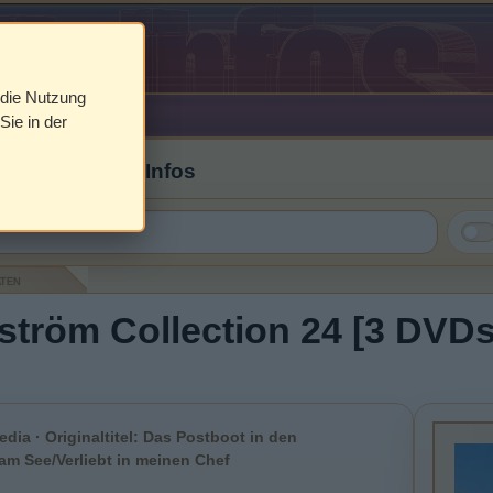
 die Nutzung
Sie in der
 Cover & DVD Infos
aten
ström Collection 24 [3 DVDs]
dia · Originaltitel: Das Postboot in den
m See/Verliebt in meinen Chef