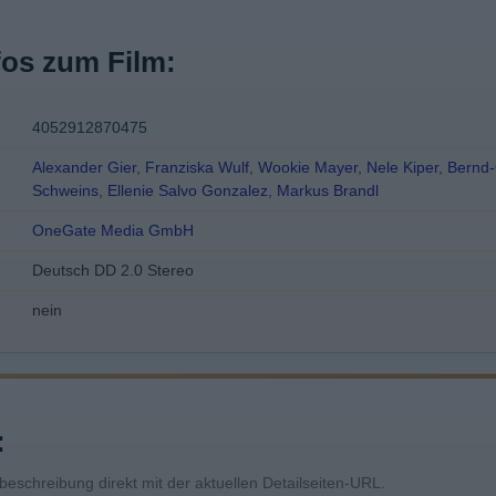
fos zum Film:
4052912870475
Alexander Gier
,
Franziska Wulf
,
Wookie Mayer
,
Nele Kiper
,
Bernd-C
Schweins
,
Ellenie Salvo Gonzalez
,
Markus Brandl
OneGate Media GmbH
Deutsch DD 2.0 Stereo
nein
:
mbeschreibung direkt mit der aktuellen Detailseiten-URL.