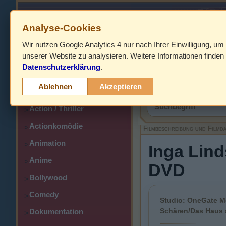
Analyse-Cookies
Wir nutzen Google Analytics 4 nur nach Ihrer Einwilligung, um
HOME
unserer Website zu analysieren. Weitere Informationen finden 
Datenschutzerklärung
.
Abenteuer
>
Filmbeschreibung,
Ablehnen
Akzeptieren
Action
>
Action / Thriller
>
Actionkomödie
>
Filmbeschreibung und Filmd
Animation
>
Inga Lind
Anime
>
DVD
Bollywood
>
Comedy
>
Studio: OneGate Me
Schären/Das Haus a
Dokumentation
>