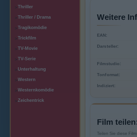
Thriller
>
Weitere In
Thriller / Drama
>
Tragikomödie
>
EAN:
Trickfilm
>
Darsteller:
TV-Movie
>
TV-Serie
>
Filmstudio:
Unterhaltung
>
Tonformat:
Western
>
Indiziert:
Westernkomödie
>
Zeichentrick
>
Film teilen
Teilen Sie diese Fil