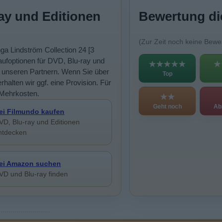
ay und Editionen
Bewertung di
(Zur Zeit noch keine Bewe
nga Lindström Collection 24 [3
foptionen für DVD, Blu-ray und
★★★★★
★
i unseren Partnern. Wenn Sie über
Top
rhalten wir ggf. eine Provision. Für
 Mehrkosten.
★★
Geht noch
Ab
ei Filmundo kaufen
VD, Blu-ray und Editionen
ntdecken
ei Amazon suchen
VD und Blu-ray finden