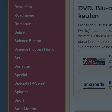
DVD, Blu-r
Revuefilm
>
kaufen
Roadmovie
>
Romanze
>
Hier finden Sie zu "I
DVDs]" passende Kau
Satire
>
weitere Editionen be
Science Fiction
>
diese Links kaufen, e
Sie entstehen keine
Science Fiction / Horror
>
B
Serie
>
D
Sonstige
e
>
Special
>
B
Special (TV-Serie)
>
D
Splatter
>
Sport
>
Stop-Motion
>