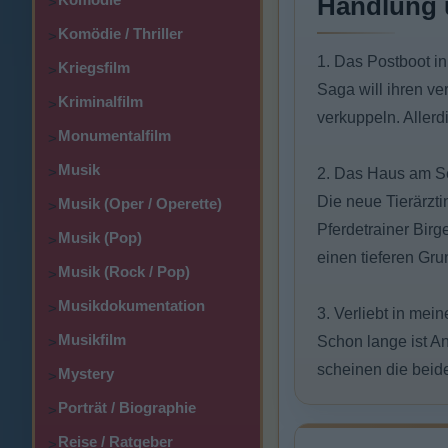
Handlung 
>
Komödie / Thriller
>
1. Das Postboot i
Kriegsfilm
>
Saga will ihren ve
Kriminalfilm
>
verkuppeln. Aller
Monumentalfilm
>
Musik
>
2. Das Haus am S
Die neue Tierärzt
Musik (Oper / Operette)
>
Pferdetrainer Birg
Musik (Pop)
>
einen tieferen Gru
Musik (Rock / Pop)
>
Musikdokumentation
>
3. Verliebt in mei
Musikfilm
Schon lange ist An
>
scheinen die beide
Mystery
>
Porträt / Biographie
>
Reise / Ratgeber
>