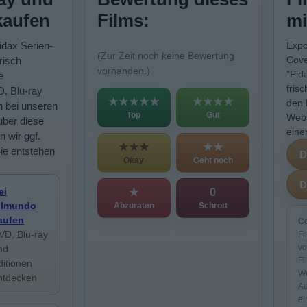
kaufen
Films:
mi
idax Serien-
Expo
(Zur Zeit noch keine Bewertung
Cove
frisch
vorhanden.)
"Pid
e
fris
D, Blu-ray
★★★★★
★★★★
den 
n bei unseren
Top
Gut
Webs
über diese
eine
n wir ggf.
★★★
★★
Sie entstehen
Okay
Geht noch
ei
★
0
ilmundo
Abzuraten
Schrott
aufen
Co
VD, Blu-ray
Fi
vo
nd
Fi
ditionen
We
ntdecken
Au
ei