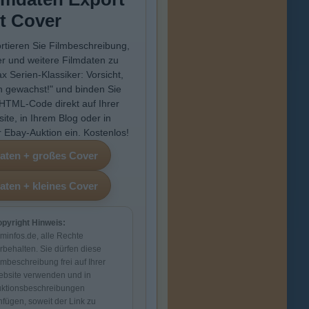
t Cover
rtieren Sie Filmbeschreibung,
r und weitere Filmdaten zu
ax Serien-Klassiker: Vorsicht,
ch gewachst!" und binden Sie
HTML-Code direkt auf Ihrer
ite, in Ihrem Blog oder in
r Ebay-Auktion ein. Kostenlos!
pyright Hinweis:
lminfos.de, alle Rechte
rbehalten. Sie dürfen diese
lmbeschreibung frei auf Ihrer
bsite verwenden und in
ktionsbeschreibungen
nfügen, soweit der Link zu