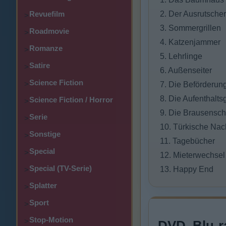
Revuefilm
2. Der Ausrutscher
>
3. Sommergrillen
Roadmovie
>
4. Katzenjammer
Romanze
>
5. Lehrlinge
Satire
>
6. Außenseiter
Science Fiction
>
7. Die Beförderun
8. Die Aufenthalt
Science Fiction / Horror
>
9. Die Brausensc
Serie
>
10. Türkische Nac
Sonstige
>
11. Tagebücher
Special
>
12. Mieterwechsel
Special (TV-Serie)
13. Happy End
>
Splatter
>
Sport
>
Stop-Motion
>
DVD, Blu-r