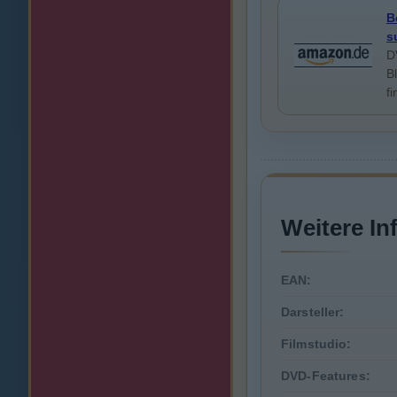
B
s
D
B
f
Weitere In
EAN:
Darsteller:
Filmstudio:
DVD-Features: