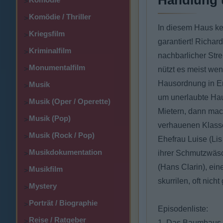
Handlung 
>
Komödie / Thriller
>
In diesem Haus ke
Kriegsfilm
>
garantiert! Richar
Kriminalfilm
>
nachbarlicher Stre
Monumentalfilm
>
nützt es meist we
Hausordnung in Eri
Musik
>
um unerlaubte Hau
Musik (Oper / Operette)
>
Mietern, dann mac
Musik (Pop)
>
verhauenen Klasse
Musik (Rock / Pop)
>
Ehefrau Luise (Lis
Musikdokumentation
ihrer Schmutzwäsc
>
(Hans Clarin), ein
Musikfilm
>
skurrilen, oft nich
Mystery
>
Porträt / Biographie
>
Episodenliste:
Reise / Ratgeber
>
1. Das Baumhaus