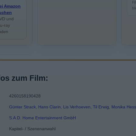
Fi
ei Amazon
bl
uchen
VD und
lu-ray
inden
fos zum Film:
4260158190428
Günter Strack
,
Hans Clarin
,
Lis Verhoeven
,
Til Erwig
,
Monika Hes
S.A.D. Home Entertainment GmbH
Kapitel- / Szenenanwahl