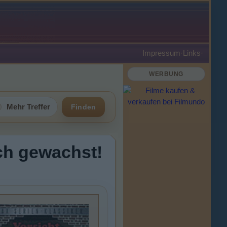
Impressum
·
Links
·
WERBUNG
Mehr Treffer
Finden
sch gewachst!