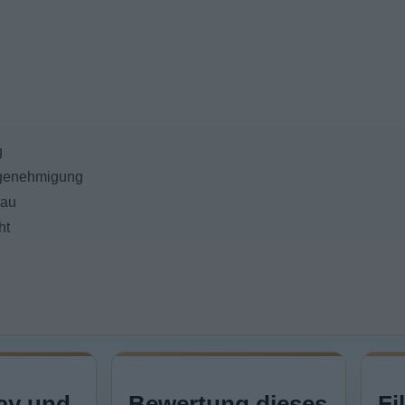
g
sgenehmigung
hau
ht
ay und
Bewertung dieses
Fi