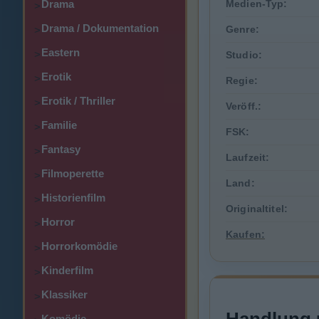
Drama
Medien-Typ:
>
Drama / Dokumentation
Genre:
>
Eastern
>
Studio:
Erotik
>
Regie:
Erotik / Thriller
>
Veröff.:
Familie
>
FSK:
Fantasy
>
Laufzeit:
Filmoperette
>
Land:
Historienfilm
>
Originaltitel:
Horror
>
Kaufen:
Horrorkomödie
>
Kinderfilm
>
Klassiker
>
Komödie