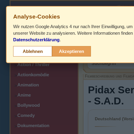
Analyse-Cookies
Wir nutzen Google Analytics 4 nur nach Ihrer Einwilligung, um
HOME
unserer Website zu analysieren. Weitere Informationen finden 
Datenschutzerklärung
.
Abenteuer
>
Filmbeschreibung,
Ablehnen
Akzeptieren
Action
>
Action / Thriller
>
Actionkomödie
>
Filmbeschreibung und Filmd
Animation
>
Pidax Ser
Anime
>
- S.A.D.
Bollywood
>
Comedy
>
Deutschland (Vorsi
Dokumentation
>