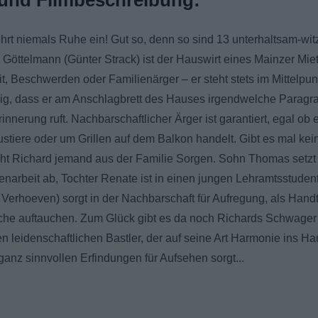
und Filmbeschreibung:
hrt niemals Ruhe ein! Gut so, denn so sind 13 unterhaltsam-wi
d Göttelmann (Günter Strack) ist der Hauswirt eines Mainzer Mie
it, Beschwerden oder Familienärger – er steht stets im Mittelpu
nig, dass er am Anschlagbrett des Hauses irgendwelche Paragr
nnerung ruft. Nachbarschaftlicher Ärger ist garantiert, egal o
stiere oder um Grillen auf dem Balkon handelt. Gibt es mal ke
ht Richard jemand aus der Familie Sorgen. Sohn Thomas setzt 
narbeit ab, Tochter Renate ist in einen jungen Lehramtsstudent
 Verhoeven) sorgt in der Nachbarschaft für Aufregung, als Hand
he auftauchen. Zum Glück gibt es da noch Richards Schwager 
en leidenschaftlichen Bastler, der auf seine Art Harmonie ins Ha
t ganz sinnvollen Erfindungen für Aufsehen sorgt...