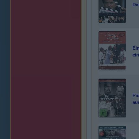
Di
Ei
ei
Pi
au