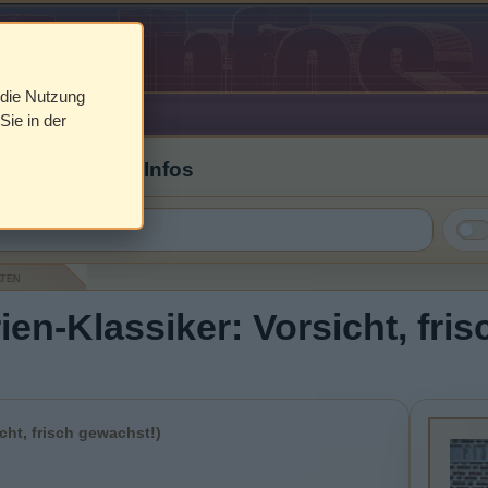
 die Nutzung
Sie in der
 Cover & DVD Infos
aten
ien-Klassiker: Vorsicht, fri
cht, frisch gewachst!)