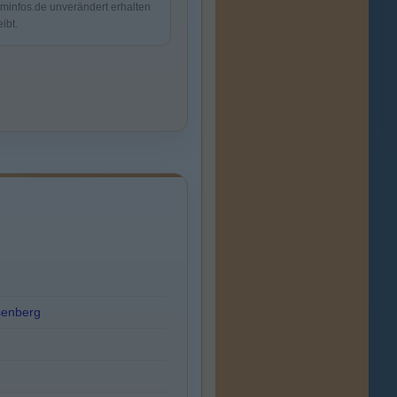
lminfos.de unverändert erhalten
eibt.
senberg