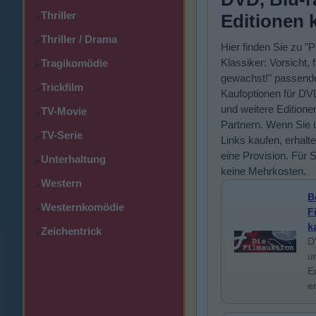
Thriller
Editionen 
>
Thriller / Drama
>
Hier finden Sie zu "P
Klassiker: Vorsicht, 
Tragikomödie
>
gewachst!" passend
Trickfilm
>
Kaufoptionen für DV
und weitere Editione
TV-Movie
>
Partnern. Wenn Sie 
TV-Serie
>
Links kaufen, erhalte
eine Provision. Für 
Unterhaltung
>
keine Mehrkosten.
Western
>
B
Westernkomödie
>
F
k
Zeichentrick
>
D
u
E
e