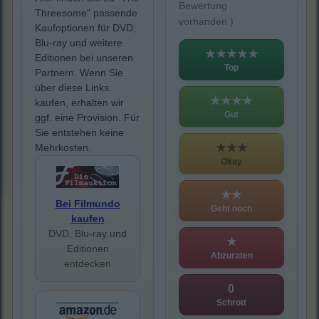
Bewertung
Threesome" passende
vorhanden.)
Kaufoptionen für DVD,
Blu-ray und weitere
★★★★★
Editionen bei unseren
Top
Partnern. Wenn Sie
über diese Links
★★★★
kaufen, erhalten wir
Gut
ggf. eine Provision. Für
Sie entstehen keine
★★★
Mehrkosten.
Okay
★★
Bei Filmundo
Geht noch
kaufen
DVD, Blu-ray und
★
Editionen
Abzuraten
entdecken
0
Schrott