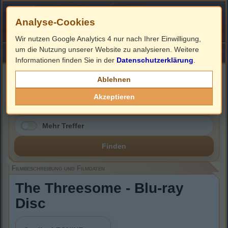
Analyse-Cookies
Wir nutzen Google Analytics 4 nur nach Ihrer Einwilligung,
um die Nutzung unserer Website zu analysieren. Weitere
HOME
Impressum
Links
Informationen finden Sie in der
Datenschutzerklärung
.
Filmbeschreibung, Cover & Blu-ray Infos
Ablehnen
Akzeptieren
Mehr Treffer
Finden
Filmbeschreibung und Filmdaten
The Threesome - Blu-ray
Disc